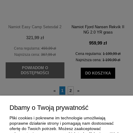
Namiot Easy Camp Setesdal 2
Namiot Fjord Nansen Rekvik II
NG 2.0 YR grass
321,99 zł
959,99 zł
Cena regularna:
459,99 zł
Cena regularna:
1 199,99 zł
Najniższa cena:
367,99 zł
Najniższa cena:
1 199,99 zł
POWIADOM O
DOSTĘPNOŚCI
DO KOSZYKA
1
2
«
»
Dbamy o Twoją prywatność
Pliki cookies i pokrewne im technologie umożliwiają
poprawne działanie strony i pomagają nam dostosować
ofertę do Twoich potrzeb. Możesz zaakceptować