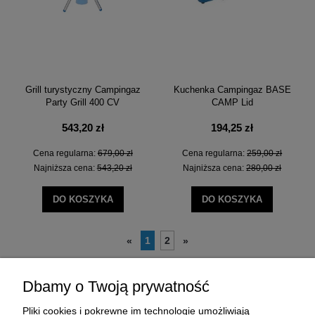
Grill turystyczny Campingaz
Kuchenka Campingaz BASE
Party Grill 400 CV
CAMP Lid
543,20 zł
194,25 zł
Cena regularna:
679,00 zł
Cena regularna:
259,00 zł
Najniższa cena:
543,20 zł
Najniższa cena:
280,00 zł
DO KOSZYKA
DO KOSZYKA
1
2
«
»
Dbamy o Twoją prywatność
Pliki cookies i pokrewne im technologie umożliwiają