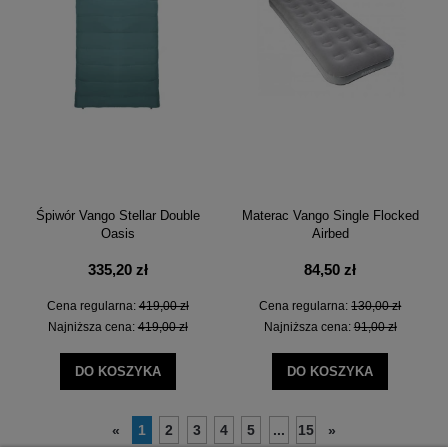
Śpiwór Vango Stellar Double
Materac Vango Single Flocked
Oasis
Airbed
335,20 zł
84,50 zł
Cena regularna:
419,00 zł
Cena regularna:
130,00 zł
Najniższa cena:
419,00 zł
Najniższa cena:
91,00 zł
DO KOSZYKA
DO KOSZYKA
1
2
3
4
5
...
15
«
»