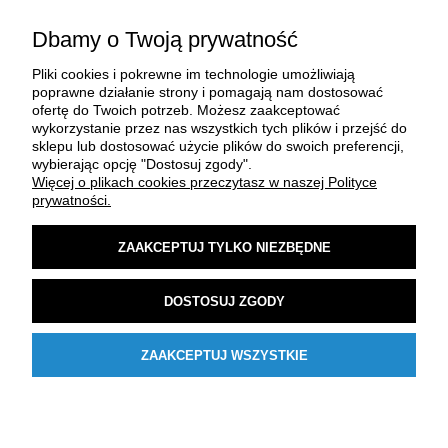
Dbamy o Twoją prywatność
Pliki cookies i pokrewne im technologie umożliwiają
poprawne działanie strony i pomagają nam dostosować
ofertę do Twoich potrzeb. Możesz zaakceptować
wykorzystanie przez nas wszystkich tych plików i przejść do
sklepu lub dostosować użycie plików do swoich preferencji,
O FIRMIE
wybierając opcję "Dostosuj zgody".
Więcej o plikach cookies przeczytasz w naszej Polityce
prywatności.
ZAKUP I DOSTAWA
ZAAKCEPTUJ TYLKO NIEZBĘDNE
MOJE KONTO
DOSTOSUJ ZGODY
POMOC
ZAAKCEPTUJ WSZYSTKIE
POKAŻ PEŁNĄ WERSJĘ STRONY