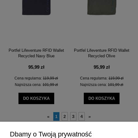
Portfel Lifeventure RFID Wallet
Portfel Lifeventure RFID Wallet
Recycled Navy Blue
Recycled Olive
95,99 zł
95,99 zł
Cena regularna:
119,99 zł
Cena regularna:
119,99 zł
Najniższa cena:
101,99 zł
Najniższa cena:
101,99 zł
DO KOSZYKA
DO KOSZYKA
1
2
3
4
«
»
Dbamy o Twoją prywatność