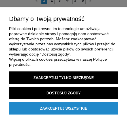
1
2
3
4
5
6
«
»
Dbamy o Twoją prywatność
Pliki cookies i pokrewne im technologie umożliwiają
poprawne działanie strony i pomagają nam dostosować
ofertę do Twoich potrzeb. Możesz zaakceptować
wykorzystanie przez nas wszystkich tych plików i przejść do
sklepu lub dostosować użycie plików do swoich preferencji,
O FIRMIE
wybierając opcję "Dostosuj zgody".
Więcej o plikach cookies przeczytasz w naszej Polityce
prywatności.
ZAKUP I DOSTAWA
ZAAKCEPTUJ TYLKO NIEZBĘDNE
MOJE KONTO
DOSTOSUJ ZGODY
POMOC
ZAAKCEPTUJ WSZYSTKIE
POKAŻ PEŁNĄ WERSJĘ STRONY