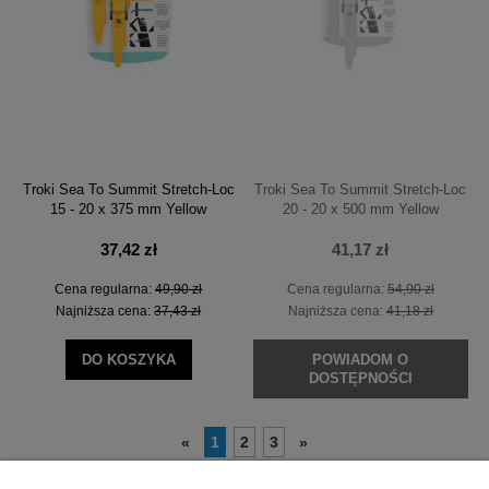
Troki Sea To Summit Stretch-Loc
Troki Sea To Summit Stretch-Loc
15 - 20 x 375 mm Yellow
20 - 20 x 500 mm Yellow
37,42 zł
41,17 zł
Cena regularna:
49,90 zł
Cena regularna:
54,90 zł
Najniższa cena:
37,43 zł
Najniższa cena:
41,18 zł
DO KOSZYKA
POWIADOM O
DOSTĘPNOŚCI
1
2
3
«
»