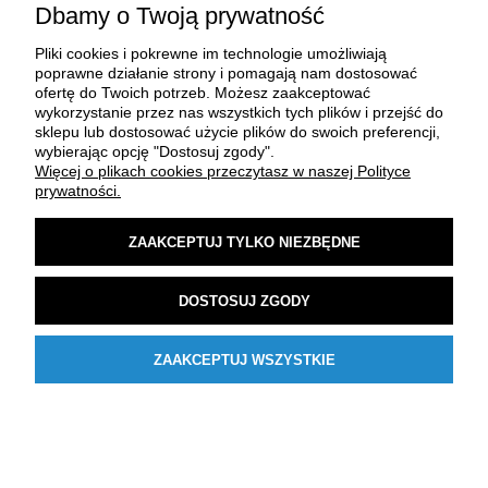
Dbamy o Twoją prywatność
Pliki cookies i pokrewne im technologie umożliwiają
poprawne działanie strony i pomagają nam dostosować
ofertę do Twoich potrzeb. Możesz zaakceptować
wykorzystanie przez nas wszystkich tych plików i przejść do
sklepu lub dostosować użycie plików do swoich preferencji,
O FIRMIE
wybierając opcję "Dostosuj zgody".
Więcej o plikach cookies przeczytasz w naszej Polityce
prywatności.
ZAKUP I DOSTAWA
ZAAKCEPTUJ TYLKO NIEZBĘDNE
MOJE KONTO
DOSTOSUJ ZGODY
POMOC
ZAAKCEPTUJ WSZYSTKIE
POKAŻ PEŁNĄ WERSJĘ STRONY
Sklep internetowy Shoper Premium