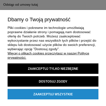
Odstąp od umowy tutaj
Dbamy o Twoją prywatność
Pliki cookies i pokrewne im technologie umożliwiają
poprawne działanie strony i pomagają nam dostosować
ofertę do Twoich potrzeb. Możesz zaakceptować
wykorzystanie przez nas wszystkich tych plików i przejść do
sklepu lub dostosować użycie plików do swoich preferencji,
O FIRMIE
wybierając opcję "Dostosuj zgody".
Więcej o plikach cookies przeczytasz w naszej Polityce
prywatności.
ZAKUP I DOSTAWA
ZAAKCEPTUJ TYLKO NIEZBĘDNE
MOJE KONTO
DOSTOSUJ ZGODY
POMOC
ZAAKCEPTUJ WSZYSTKIE