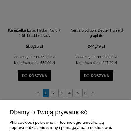
Kamizelka Evoc Hydro Pro 6 +
Nerka biodrowa Deuter Pulse 3
1,5L Bladder black
graphite
560,15 zł
244,79 zł
Cena regularna:
659,00 zł
Cena regularna:
339,99 zł
Najniższa cena:
659,00 zł
Najniższa cena:
247,49 zł
DO KOSZYKA
DO KOSZYKA
1
2
3
4
5
6
«
»
Dbamy o Twoją prywatność
Pliki cookies i pokrewne im technologie umożliwiają
poprawne działanie strony i pomagają nam dostosować