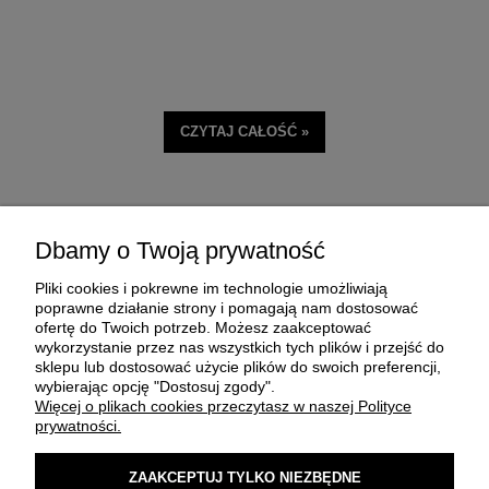
CZYTAJ CAŁOŚĆ »
Dbamy o Twoją prywatność
Pliki cookies i pokrewne im technologie umożliwiają
poprawne działanie strony i pomagają nam dostosować
ofertę do Twoich potrzeb. Możesz zaakceptować
wykorzystanie przez nas wszystkich tych plików i przejść do
sklepu lub dostosować użycie plików do swoich preferencji,
O FIRMIE
wybierając opcję "Dostosuj zgody".
Więcej o plikach cookies przeczytasz w naszej Polityce
prywatności.
ZAKUP I DOSTAWA
ZAAKCEPTUJ TYLKO NIEZBĘDNE