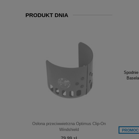
PRODUKT DNIA
-20%
Spodnie
Basela
n No. 8
Osłona przeciwwietrzna Optimus Clip-On
Palnik
Windshield
PROMOC
79,99 zł