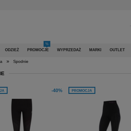
ODZIEŻ
PROMOCJE
WYPRZEDAŻ
MARKI
OUTLET
»
na
Spodnie
IE
-40%
JA
PROMOCJA