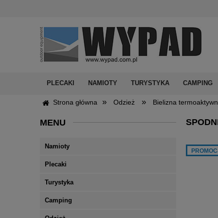
PLECAKI
NAMIOTY
TURYSTYKA
CAMPING
»
»
Strona główna
Odzież
Bielizna termoaktyw
SPODN
MENU
Namioty
PROMOC
Plecaki
Turystyka
Camping