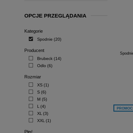
OPCJE PRZEGLĄDANIA
Kategorie
Spodnie
(20)
Producent
Spodni
Brubeck
(14)
Odlo
(6)
Rozmiar
XS
(1)
S
(6)
M
(5)
L
(4)
PROMOC
XL
(3)
XXL
(1)
Płeć