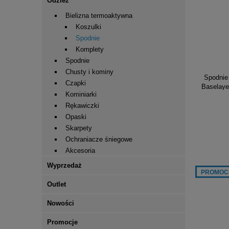
Odzież
Bielizna termoaktywna
Koszulki
Spodnie
Komplety
Spodnie
Chusty i kominy
Spodnie
Czapki
Baselaye
Kominiarki
Rękawiczki
Opaski
Skarpety
Ochraniacze śniegowe
Akcesoria
Wyprzedaż
PROMOC
Outlet
Nowości
Promocje