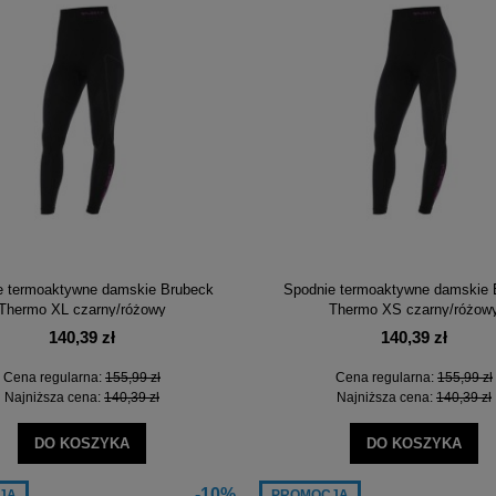
na regularna:
299,99 zł
Cena regularna:
99,00 zł
jniższa cena:
239,99 zł
Najniższa cena:
99,00 zł
DO KOSZYKA
DO KOSZYKA
e termoaktywne damskie Brubeck
Spodnie termoaktywne damskie 
Thermo XL czarny/różowy
Thermo XS czarny/różow
140,39 zł
140,39 zł
Cena regularna:
155,99 zł
Cena regularna:
155,99 zł
Najniższa cena:
140,39 zł
Najniższa cena:
140,39 zł
DO KOSZYKA
DO KOSZYKA
-10%
JA
PROMOCJA