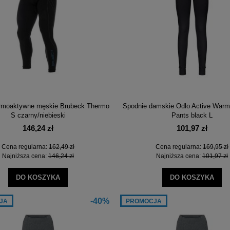
ermoaktywne męskie Brubeck Thermo
Spodnie damskie Odlo Active Warm
S czarny/niebieski
Pants black L
146,24 zł
101,97 zł
Cena regularna:
162,49 zł
Cena regularna:
169,95 zł
Najniższa cena:
146,24 zł
Najniższa cena:
101,97 zł
DO KOSZYKA
DO KOSZYKA
-40%
JA
PROMOCJA