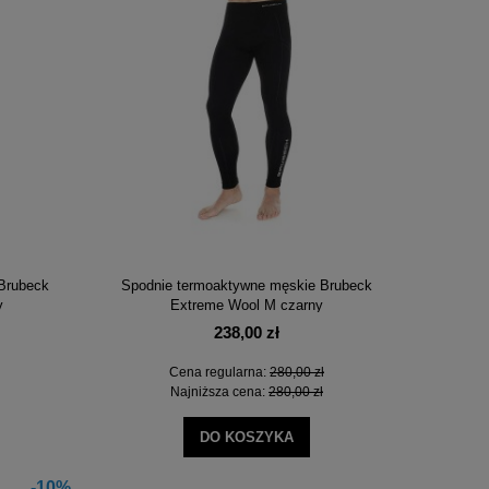
Cena regularna:
59,00 zł
Cena regula
Najniższa cena:
59,00 zł
Najniższa c
DO KOSZYKA
DO KO
Brubeck
Spodnie termoaktywne męskie Brubeck
y
Extreme Wool M czarny
238,00 zł
Cena regularna:
280,00 zł
Najniższa cena:
280,00 zł
DO KOSZYKA
-10%