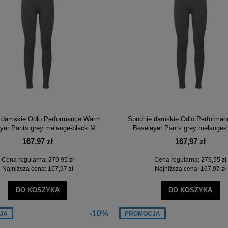
-25%
-
 damskie Odlo Performance Warm
Spodnie damskie Odlo Performa
yer Pants grey melange-black M
Baselayer Pants grey melange-
167,97 zł
167,97 zł
Cena regularna:
279,95 zł
Cena regularna:
279,95 zł
Najniższa cena:
167,97 zł
Najniższa cena:
167,97 zł
DO KOSZYKA
DO KOSZYKA
 turystyczny Optimus Crux
Pompka ręczna Campingaz Dual Actio
QuickPump
-10%
JA
PROMOCJA
224,99 zł
89,10 zł