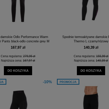
 damskie Odlo Performance Warm
Spodnie termoaktywne damskie 
r Pants black-odlo concrete grey M
Thermo L czarny/różowy
167,97 zł
140,39 zł
Cena regularna:
279,95 zł
Cena regularna:
155,99 zł
Najniższa cena:
167,97 zł
Najniższa cena:
140,39 zł
DO KOSZYKA
DO KOSZYKA
-10%
JA
PROMOCJA