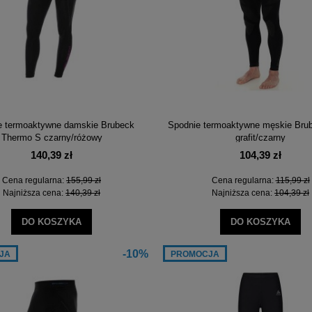
e termoaktywne damskie Brubeck
Spodnie termoaktywne męskie Bru
Thermo S czarny/różowy
grafit/czarny
140,39 zł
104,39 zł
Cena regularna:
155,99 zł
Cena regularna:
115,99 zł
Najniższa cena:
140,39 zł
Najniższa cena:
104,39 zł
DO KOSZYKA
DO KOSZYKA
-10%
JA
PROMOCJA