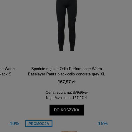
10%
-20%
nce Warm
Spodnie męskie Odlo Performance Warm
black S
Baselayer Pants black-odlo concrete grey XL
167,97 zł
Cena regularna:
279,95 zł
Najniższa cena:
167,97 zł
DO KOSZYKA
n
Nóż składany Opinel Carbon No. 9
Żel czyszczący Nikwax
125
-10%
-15%
PROMOCJA
47,20 zł
18,7