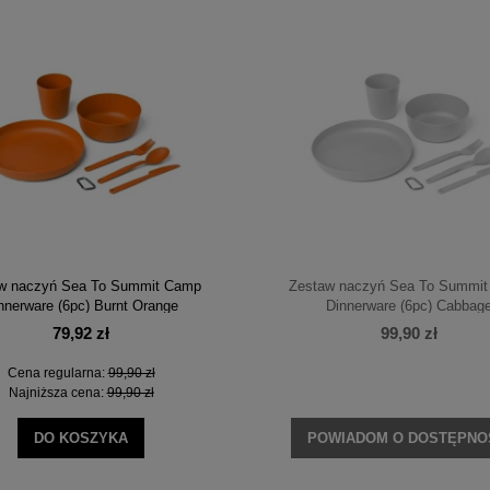
adany Opinel Carbon No. 9
Namiot Coleman Rock Springs 4
47,20 zł
769,30 zł
na regularna:
59,00 zł
Cena regularna:
1 099,00 zł
jniższa cena:
59,00 zł
Najniższa cena:
824,25 zł
DO KOSZYKA
DO KOSZYKA
w naczyń Sea To Summit Camp
Zestaw naczyń Sea To Summi
nnerware (6pc) Burnt Orange
Dinnerware (6pc) Cabbag
79,92 zł
99,90 zł
Cena regularna:
99,90 zł
Najniższa cena:
99,90 zł
DO KOSZYKA
POWIADOM O DOSTĘPNO