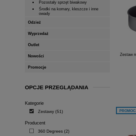
Pozostały sprzęt biwakowy
Środki na komary, kleszcze i inne
owady
Odzież
Wyprzedaż
Outlet
Zestaw 
Nowości
Promocje
OPCJE PRZEGLĄDANIA
Kategorie
PROMOC
Zestawy
(51)
Producent
360 Degrees
(2)