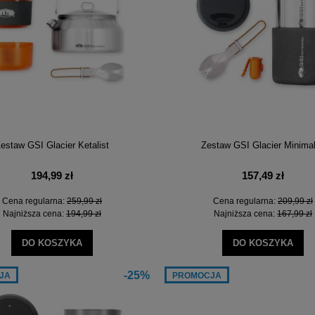
estaw GSI Glacier Ketalist
Zestaw GSI Glacier Minimal
194,99 zł
157,49 zł
Cena regularna:
259,99 zł
Cena regularna:
209,99 zł
Najniższa cena:
194,99 zł
Najniższa cena:
167,99 zł
DO KOSZYKA
DO KOSZYKA
-25%
JA
PROMOCJA