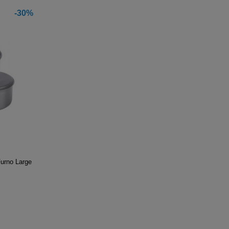
-30%
urno Large