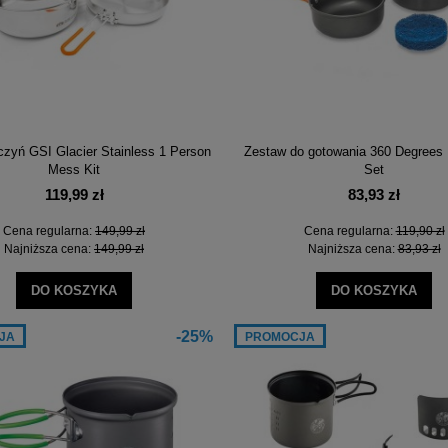
zyń GSI Glacier Stainless 1 Person
Zestaw do gotowania 360 Degrees 
Mess Kit
Set
119,99 zł
83,93 zł
Cena regularna:
149,99 zł
Cena regularna:
119,90 zł
Najniższa cena:
149,99 zł
Najniższa cena:
83,93 zł
DO KOSZYKA
DO KOSZYKA
-25%
JA
PROMOCJA