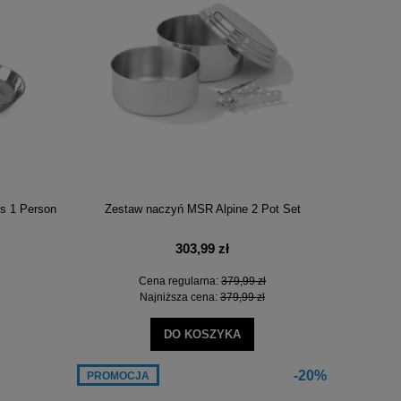
30%
-25%
ss 1 Person
Zestaw naczyń MSR Alpine 2 Pot Set
303,99 zł
Cena regularna:
379,99 zł
Najniższa cena:
379,99 zł
DO KOSZYKA
-20%
PROMOCJA