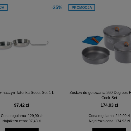
-25%
JA
PROMOCJA
w naczyń Tatonka Scout Set 1 L
Zestaw do gotowania 360 Degrees F
Cook Set
97,42 zł
174,93 zł
Cena regularna:
129,90 zł
Cena regularna:
249,90 zł
Najniższa cena:
97,43 zł
Najniższa cena:
174,93 zł