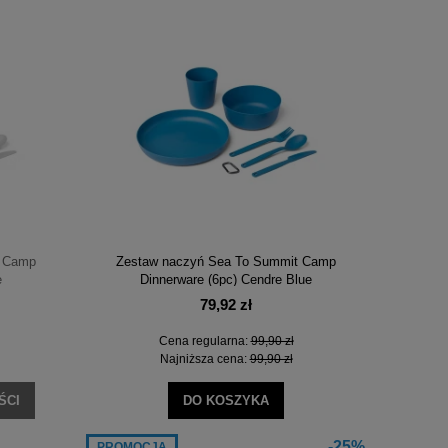
Impregnat Nikwax TX Direct Spray On 300 ml
Impregnat Nikwax Fabr
m
43,49 zł
25,4
Cena regularna:
57,99 zł
Cena regula
Najniższa cena:
43,49 zł
Najniższa c
DO KOSZYKA
DO KO
t Camp
Zestaw naczyń Sea To Summit Camp
e
Dinnerware (6pc) Cendre Blue
79,92 zł
Cena regularna:
99,90 zł
Najniższa cena:
99,90 zł
ŚCI
DO KOSZYKA
-25%
PROMOCJA