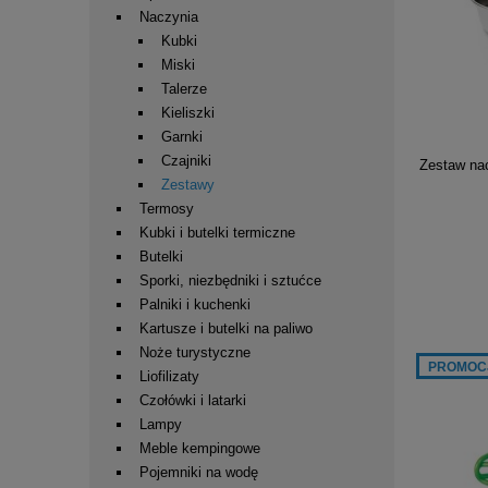
Naczynia
Kubki
Miski
Talerze
Kieliszki
Garnki
Czajniki
Zestaw nac
Zestawy
Termosy
Kubki i butelki termiczne
Butelki
Sporki, niezbędniki i sztućce
Palniki i kuchenki
Kartusze i butelki na paliwo
Noże turystyczne
PROMOC
Liofilizaty
Czołówki i latarki
Lampy
Meble kempingowe
Pojemniki na wodę