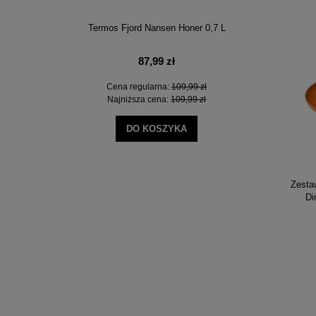
Sol R
Termos Fjord Nansen Honer 0,7 L
Nóż skł
87,99 zł
Cena regularna:
109,99 zł
Ce
NOŚCI
Najniższa cena:
109,99 zł
Na
DO KOSZYKA
Zesta
Di