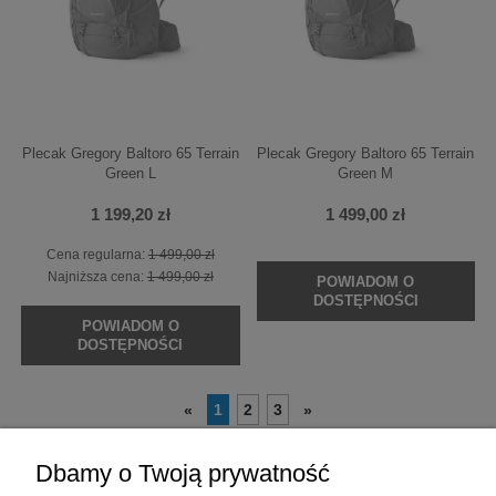
Plecak Gregory Baltoro 65 Terrain
Plecak Gregory Baltoro 65 Terrain
Green L
Green M
1 199,20 zł
1 499,00 zł
Cena regularna:
1 499,00 zł
Najniższa cena:
1 499,00 zł
POWIADOM O
DOSTĘPNOŚCI
POWIADOM O
DOSTĘPNOŚCI
1
2
3
«
»
Dbamy o Twoją prywatność