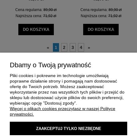
Cena regularna:
89,90 zł
Cena regularna:
89,90 zł
Najniższa cena:
71,92 zł
Najniższa cena:
71,92 zł
DO KOSZYKA
DO KOSZYKA
1
2
3
4
«
»
Dbamy o Twoją prywatność
Pliki cookies i pokrewne im technologie umożliwiają
poprawne działanie strony i pomagają nam dostosować
ofertę do Twoich potrzeb. Możesz zaakceptować
wykorzystanie przez nas wszystkich tych plików i przejść do
sklepu lub dostosować użycie plików do swoich preferencji,
O FIRMIE
wybierając opcję "Dostosuj zgody".
Więcej o plikach cookies przeczytasz w naszej Polityce
prywatności.
ZAKUP I DOSTAWA
ZAAKCEPTUJ TYLKO NIEZBĘDNE