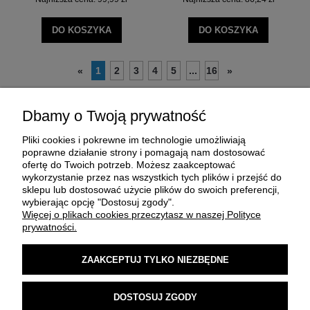
DO KOSZYKA
DO KOSZYKA
1
2
3
4
5
...
16
«
»
Dbamy o Twoją prywatność
Pliki cookies i pokrewne im technologie umożliwiają
poprawne działanie strony i pomagają nam dostosować
ofertę do Twoich potrzeb. Możesz zaakceptować
wykorzystanie przez nas wszystkich tych plików i przejść do
sklepu lub dostosować użycie plików do swoich preferencji,
O FIRMIE
wybierając opcję "Dostosuj zgody".
Więcej o plikach cookies przeczytasz w naszej Polityce
prywatności.
ZAKUP I DOSTAWA
ZAAKCEPTUJ TYLKO NIEZBĘDNE
MOJE KONTO
DOSTOSUJ ZGODY