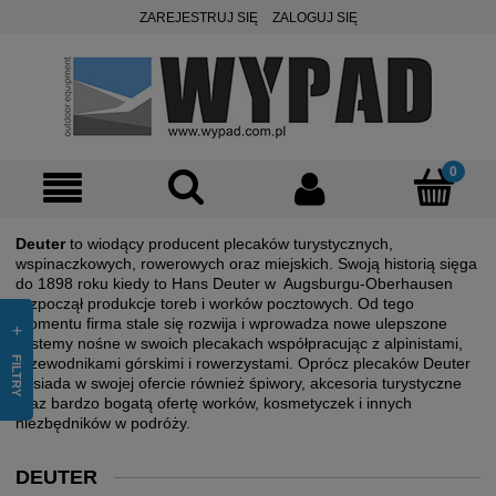
ZAREJESTRUJ SIĘ
ZALOGUJ SIĘ
Deuter
to wiodący producent plecaków turystycznych,
wspinaczkowych, rowerowych oraz miejskich. Swoją historią sięga
do 1898 roku kiedy to Hans Deuter w Augsburgu-Oberhausen
rozpoczął produkcje toreb i worków pocztowych. Od tego
momentu firma stale się rozwija i wprowadza nowe ulepszone
systemy nośne w swoich plecakach współpracując z alpinistami,
FILTRY
przewodnikami górskimi i rowerzystami. Oprócz plecaków Deuter
posiada w swojej ofercie również śpiwory, akcesoria turystyczne
oraz bardzo bogatą ofertę worków, kosmetyczek i innych
niezbędników w podróży.
DEUTER