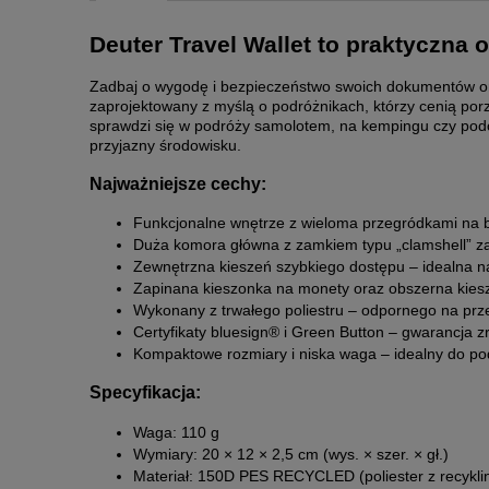
Deuter Travel Wallet to praktyczna 
Zadbaj o wygodę i bezpieczeństwo swoich dokumentów oraz 
zaprojektowany z myślą o podróżnikach, którzy cenią por
sprawdzi się w podróży samolotem, na kempingu czy podcza
przyjazny środowisku.
Najważniejsze cechy:
Funkcjonalne wnętrze z wieloma przegródkami na b
Duża komora główna z zamkiem typu „clamshell” z
Zewnętrzna kieszeń szybkiego dostępu – idealna na 
Zapinana kieszonka na monety oraz obszerna kies
Wykonany z trwałego poliestru – odpornego na przet
Certyfikaty bluesign® i Green Button – gwarancja 
Kompaktowe rozmiary i niska waga – idealny do po
Specyfikacja:
Waga: 110 g
Wymiary: 20 × 12 × 2,5 cm (wys. × szer. × gł.)
Materiał: 150D PES RECYCLED (poliester z recykli