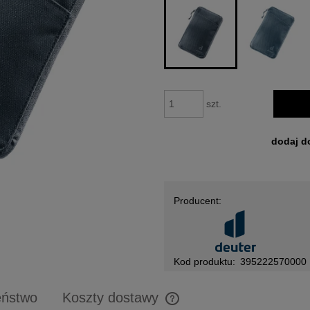
szt.
dodaj d
Producent:
Kod produktu:
395222570000
eństwo
Koszty dostawy