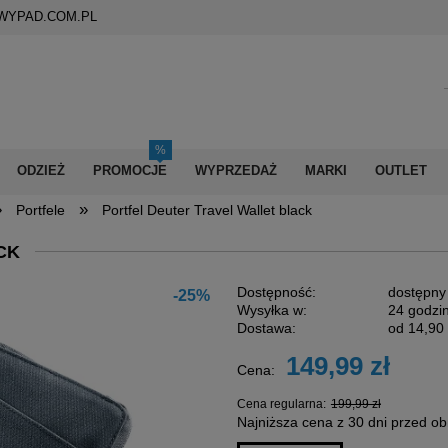
WYPAD.COM.PL
ODZIEŻ
PROMOCJE
WYPRZEDAŻ
MARKI
OUTLET
»
»
Portfele
Portfel Deuter Travel Wallet black
CK
Dostępność:
dostępny
-25%
Wysyłka w:
24 godzi
Dostawa:
od 14,90 
149,99 zł
Cena:
Cena nie zawiera
płatności
Cena regularna:
199,99 zł
Najniższa cena z 30 dni przed ob