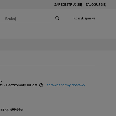
ZAREJESTRUJ SIĘ
ZALOGUJ SIĘ
Koszyk:
(pusty)
ny
zł
- Paczkomaty InPost
sprawdź formy dostawy
 ewentualnych kosztów
niżką:
199,99 zł