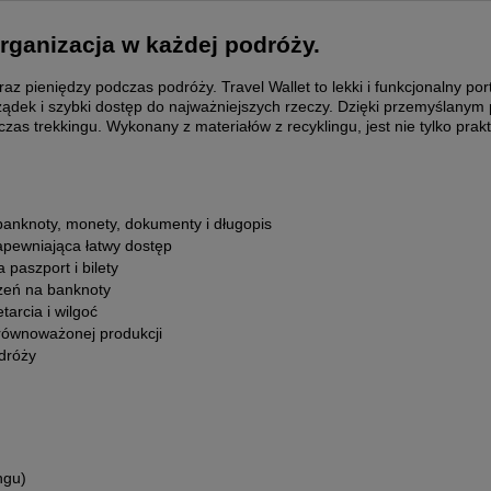
Cena nie zawiera ewentualnych 
organizacja w każdej podróży.
płatności
pieniędzy podczas podróży. Travel Wallet to lekki i funkcjonalny portf
ządek i szybki dostęp do najważniejszych rzeczy. Dzięki przemyślanym
s trekkingu. Wykonany z materiałów z recyklingu, jest nie tylko prakty
anknoty, monety, dokumenty i długopis
apewniająca łatwy dostęp
paszport i bilety
zeń na banknoty
arcia i wilgoć
zrównoważonej produkcji
dróży
ngu)