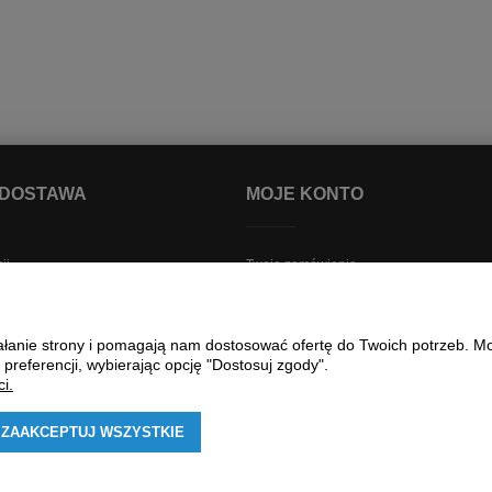
 DOSTAWA
MOJE KONTO
ji
Twoje zamówienia
i dostawa
Ustawienia konta
awy
Przechowalnia
ziałanie strony i pomagają nam dostosować ofertę do Twoich potrzeb. 
Śledzenie przesyłek
 preferencji, wybierając opcję "Dostosuj zgody".
lnościowy
i.
lików cookies
ZAAKCEPTUJ WSZYSTKIE
otu