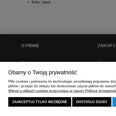
Kolor: black
O FIRMIE
ZAKUP I
O nas
Czas realizac
Kontakt
Dostępność 
Dbamy o Twoją prywatność
Regulaminy
Koszty dost
Pliki cookies i pokrewne im technologie umożliwiają poprawne d
Polityka prywatności
Płatności
plików i przejść do sklepu lub dostosować użycie plików do swoich
Punkt odbioru
Program loja
Więcej o plikach cookies przeczytasz w naszej Polityce prywatnośc
Ustawienia p
ZAAKCEPTUJ TYLKO NIEZBĘDNE
DOSTOSUJ ZGODY
Dokonaj zwr