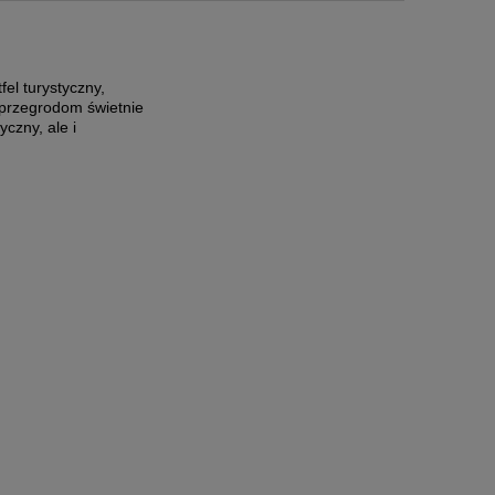
kosztów
el turystyczny,
 przegrodom świetnie
czny, ale i