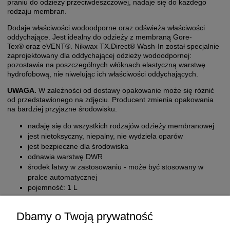
praniu do odzieży przeciwdeszczowej, nadaje się do każdego
rodzaju membran.
Dodaje właściwości wodoodporne oraz odświeża właściwości
oddychające. Jest idealny do odzieży z membraną Gore-
Tex® oraz eVENT®. Nikwax TX.Direct® Wash-In został specjalnie
zaprojektowany dla oddychającej odzieży wodoodpornej:
pozostawia na poszczególnych włóknach elastyczną warstwę
hydrofobową, nie niwelując ich właściwości oddychających.
UWAGA.
W zależności od dostawy opakowanie może się różnić
od przedstawionego na zdjęciu. Producent zmienia opakowania
na bardziej przyjazne środowisku.
nadaję się do wszystkich rodzajów odzieży membranowej
jest nietoksyczny, niepalny, nie wydziela oparów
jest bezpieczne dla środowiska
odnawia warstwę DWR
środek łatwy w zastosowaniu - może być stosowany w
pralce automatycznej
pojemność: 1 L
Dbamy o Twoją prywatność