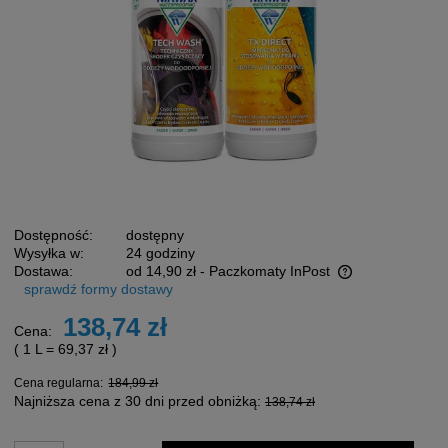
Dostępność:
dostępny
Wysyłka w:
24 godziny
Dostawa:
od 14,90 zł
- Paczkomaty InPost
sprawdź formy dostawy
Cena nie zawiera ewentualnych kosztów płatności
138,74 zł
Cena:
( 1
L
=
69,37 zł
)
Cena regularna:
184,99 zł
Najniższa cena z 30 dni przed obniżką:
138,74 zł