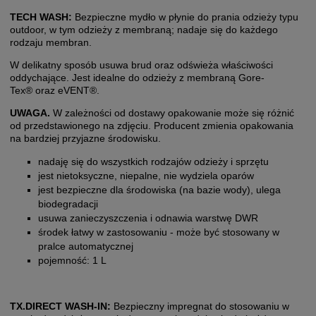
TECH WASH:
Bezpieczne mydło w płynie do prania odzieży typu
outdoor, w tym odzieży z membraną; nadaje się do każdego
rodzaju membran.
W delikatny sposób usuwa brud oraz odświeża właściwości
oddychające. Jest idealne do odzieży z membraną Gore-
Tex® oraz eVENT®.
UWAGA.
W zależności od dostawy opakowanie może się różnić
od przedstawionego na zdjęciu. Producent zmienia opakowania
na bardziej przyjazne środowisku.
nadaję się do wszystkich rodzajów odzieży i sprzętu
jest nietoksyczne, niepalne, nie wydziela oparów
jest bezpieczne dla środowiska (na bazie wody), ulega
biodegradacji
usuwa zanieczyszczenia i odnawia warstwę DWR
środek łatwy w zastosowaniu - może być stosowany w
pralce automatycznej
pojemność: 1 L
TX.DIRECT WASH-IN:
Bezpieczny impregnat do stosowaniu w