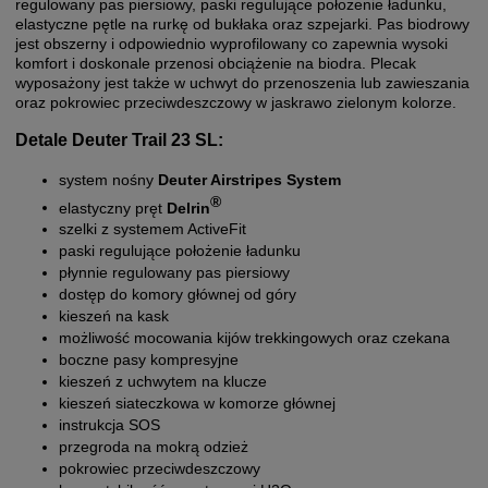
regulowany pas piersiowy, paski regulujące położenie ładunku,
elastyczne pętle na rurkę od bukłaka oraz szpejarki. Pas biodrowy
jest obszerny i odpowiednio wyprofilowany co zapewnia wysoki
komfort i doskonale przenosi obciążenie na biodra. Plecak
wyposażony jest także w uchwyt do przenoszenia lub zawieszania
oraz pokrowiec przeciwdeszczowy w jaskrawo zielonym kolorze.
Detale Deuter Trail 23 SL:
system nośny
Deuter Airstripes System
®
elastyczny pręt
Delrin
szelki z systemem ActiveFit
paski regulujące położenie ładunku
płynnie regulowany pas piersiowy
dostęp do komory głównej od góry
kieszeń na kask
możliwość mocowania kijów trekkingowych oraz czekana
boczne pasy kompresyjne
kieszeń z uchwytem na klucze
kieszeń siateczkowa w komorze głównej
instrukcja SOS
przegroda na mokrą odzież
pokrowiec przeciwdeszczowy