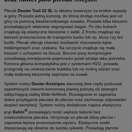
Plecak
Deuter Trail 23 SL
to idealny towarzysz na krótkie wypady
w góry. Posiada jedną komorę, do której dostęp możliwy jest od
góry za pomocą dwukierunkowego suwaka. Posiada kilka kieszeni
pozwalających właściwie segregować bagaż. Po obu bokach
znajdują się elastyczne kieszenie z siatki. Z frontu znajduje się
kieszeń przeznaczona do transportu kasku lub np. bluzy czy też
kurtki. Plecak oferuje również możliwość mocowania kijów
trekkingowych oraz czekana. Na szczycie znajduje się mała
kieszeń z uchwytem na klucze. Boczne pasy kompresyjne
umożliwiają zmniejszenie pojemności jeżeli istnieje taka potrzeba.
Komora główna kompatybilna jest z systemami H2O, posiada
przegrodę na umieszczenie bukłaka lub na mokrą odzież oraz
małą siatkową kieszonkę zapinana na suwak.
System nośny
Deuter Airstripes
stanowią dwa rzędy poduszek
wypełnionych otwarto-komorową pianką pokrytą od zewnątrz
oddychającą siatką Wide AirMesh. Rozwiązanie to zapewnia
dobre przyleganie plecaka do pleców oraz zachowuje odpowiedni
stopień wentylacji. System nośny dodatkowo napina elastyczny
®
pręt
Delrin
pozwalający nosić większe ładunki bez
zniekształcenia plecaka. Utrzymuje on plecak bliżej pleców i
zapewnia lepsze przenoszenie ciężaru. Elastyczne szelki
dopasowują się idealnie do każdej sylwetki. Posiadają płynnie