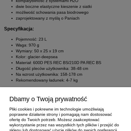
kompatybilność z systemami H2O
dwie boczne elastyczne kieszenie z siatki
możliwość schowania pasa biodrowego
zaprojektowany z myślą o Paniach
Specyfikacja:
Pojemność: 23 L
Waga: 970 g
Wymiary: 50 x 25 x 19 cm
Kolor: glacier-deepsea
Materiał: 600D PES REC BS/210D PA REC BS
Długość pleców użytkownika: 38-48 cm
Na wzrost użytkownika: 158-178 cm
Rekomendowany ładunek: 4-7 kg
Dbamy o Twoją prywatność
Pliki cookies i pokrewne im technologie umożliwiają
poprawne działanie strony i pomagają nam dostosować
ofertę do Twoich potrzeb. Możesz zaakceptować
wykorzystanie przez nas wszystkich tych plików i przejść do
sklepu lub dostosować użycie plików do swoich preferencji,