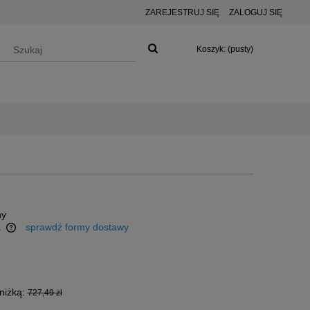
ZAREJESTRUJ SIĘ
ZALOGUJ SIĘ
Koszyk:
(pusty)
ny
a
sprawdź formy dostawy
niżką:
727,49 zł