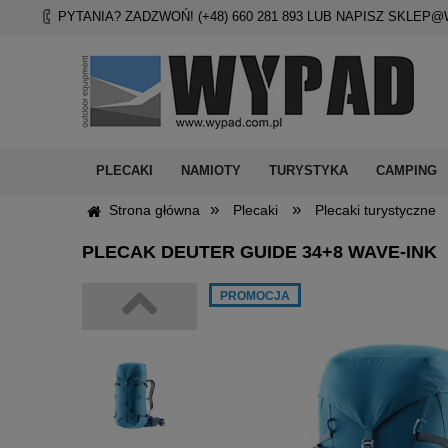
PYTANIA? ZADZWOŃ! (+48)
660 281 893
LUB NAPISZ
SKLEP@
PLECAKI
NAMIOTY
TURYSTYKA
CAMPING
»
»
Strona główna
Plecaki
Plecaki turystyczne
PLECAK DEUTER GUIDE 34+8 WAVE-INK
PROMOCJA