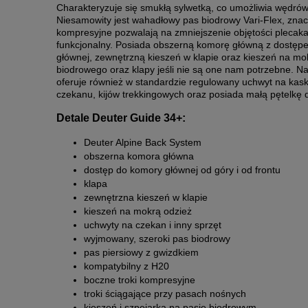
Charakteryzuje się smukłą sylwetką, co umożliwia wędrów
Niesamowity jest wahadłowy pas biodrowy Vari-Flex, zn
kompresyjne pozwalają na zmniejszenie objętości plecaka 
funkcjonalny. Posiada obszerną komorę główną z dostępe
głównej, zewnętrzną kieszeń w klapie oraz kieszeń na mo
biodrowego oraz klapy jeśli nie są one nam potrzebne. N
oferuje również w standardzie regulowany uchwyt na kask
czekanu, kijów trekkingowych oraz posiada małą pętelkę 
Detale Deuter Guide 34+:
Deuter Alpine Back System
obszerna komora główna
dostęp do komory głównej od góry i od frontu
klapa
zewnętrzna kieszeń w klapie
kieszeń na mokrą odzież
uchwyty na czekan i inny sprzęt
wyjmowany, szeroki pas biodrowy
pas piersiowy z gwizdkiem
kompatybilny z H20
boczne troki kompresyjne
troki ściągające przy pasach nośnych
kieszeń i szpejarka na pasie biodrowym