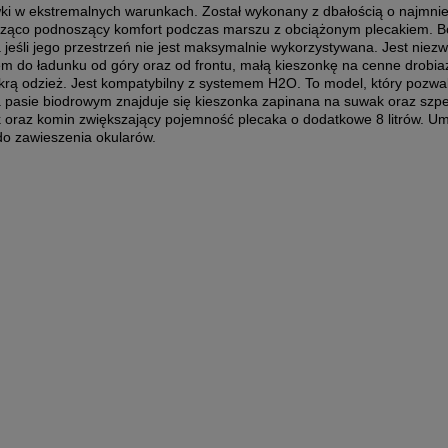
ki w ekstremalnych warunkach. Został wykonany z dbałością o najmnie
acząco podnoszący komfort podczas marszu z obciążonym plecakiem. B
jeśli jego przestrzeń nie jest maksymalnie wykorzystywana. Jest niezw
m do ładunku od góry oraz od frontu, małą kieszonkę na cenne drobi
krą odzież. Jest kompatybilny z systemem H2O. To model, który pozwa
a pasie biodrowym znajduje się kieszonka zapinana na suwak oraz szpe
 oraz komin zwiększający pojemność plecaka o dodatkowe 8 litrów. Um
do zawieszenia okularów.