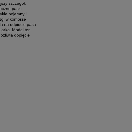
jszy szczegół.
oczne paski
ykle pojemny i
azgi w komorze
la na odpięcie pasa
jarka. Model ten
ożliwia dopięcie