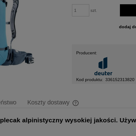
szt.
dodaj d
Producent:
Kod produktu:
336152313820
eństwo
Koszty dostawy
Cena nie zawiera ewentualnych 
plecak alpinistyczny wysokiej jakości. Używ
płatności