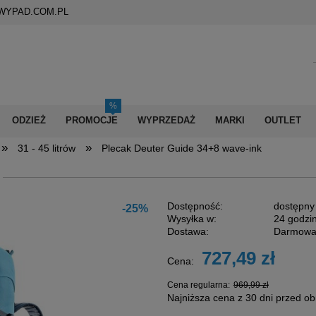
WYPAD.COM.PL
ODZIEŻ
PROMOCJE
WYPRZEDAŻ
MARKI
OUTLET
»
»
31 - 45 litrów
Plecak Deuter Guide 34+8 wave-ink
Dostępność:
dostępny
-25%
Wysyłka w:
24 godzi
Dostawa:
Darmow
727,49 zł
Cena:
Cena nie zawiera ewentualnych kosztów
płatności
Cena regularna:
969,99 zł
Najniższa cena z 30 dni przed ob