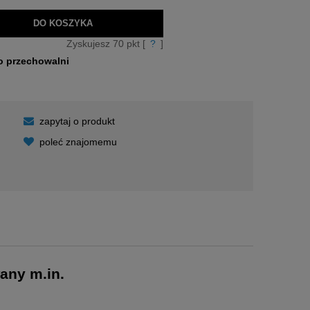
DO KOSZYKA
Zyskujesz
70
pkt [
?
]
o przechowalni
zapytaj o produkt
poleć znajomemu
kosztów
any m.in.