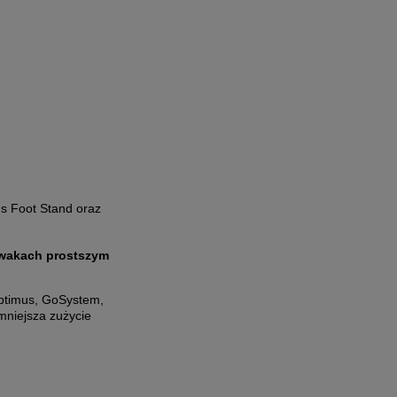
us Foot Stand oraz
iwakach prostszym
Optimus, GoSystem,
mniejsza zużycie