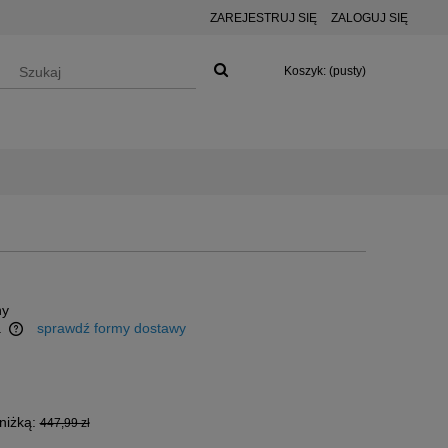
ZAREJESTRUJ SIĘ
ZALOGUJ SIĘ
Koszyk:
(pusty)
ny
a
sprawdź formy dostawy
niżką:
447,99 zł