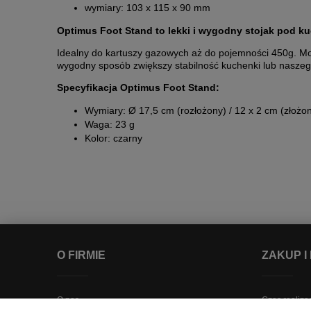
wymiary: 103 x 115 x 90 mm
Optimus Foot Stand to lekki i wygodny stojak pod k
Idealny do kartuszy gazowych aż do pojemności 450g. Moż
wygodny sposób zwiększy stabilność kuchenki lub nasze
Specyfikacja Optimus Foot Stand:
Wymiary: Ø 17,5 cm (rozłożony) / 12 x 2 cm (złożo
Waga: 23 g
Kolor: czarny
O FIRMIE
ZAKUP I
O nas
Czas realizac