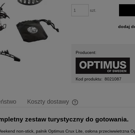
szt.
dodaj d
Producent:
Kod produktu:
8021087
eństwo
Koszty dostawy
Cena nie zawiera ewentualnych 
ompletny zestaw turystyczny do gotowania.
płatności
ekend non-stick, palnik Optimus Crux Lite, osłona przeciwwietrzna O