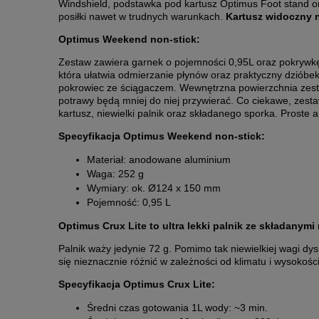
Windshield, podstawka pod kartusz Optimus Foot stand or
posiłki nawet w trudnych warunkach.
Kartusz widoczny n
Optimus Weekend non-stick:
Zestaw zawiera garnek o pojemności 0,95L oraz pokrywkę 
która ułatwia odmierzanie płynów oraz praktyczny dzióbek
pokrowiec ze ściągaczem. Wewnętrzna powierzchnia zesta
potrawy będą mniej do niej przywierać. Co ciekawe, zest
kartusz, niewielki palnik oraz składanego sporka. Proste
Specyfikacja Optimus Weekend non-stick:
Materiał: anodowane aluminium
Waga: 252 g
Wymiary: ok. Ø124 x 150 mm
Pojemność: 0,95 L
Optimus Crux Lite to ultra lekki palnik ze składanym
Palnik waży jedynie 72 g. Pomimo tak niewielkiej wagi
się nieznacznie różnić w zależności od klimatu i wysokoś
Specyfikacja Optimus Crux Lite:
Średni czas gotowania 1L wody: ~3 min.