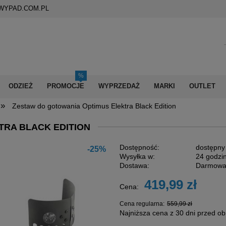
WYPAD.COM.PL
ODZIEŻ
PROMOCJE
WYPRZEDAŻ
MARKI
OUTLET
»
Zestaw do gotowania Optimus Elektra Black Edition
TRA BLACK EDITION
Dostępność:
dostępny
-25%
Wysyłka w:
24 godzi
Dostawa:
Darmow
419,99 zł
Cena:
Cena nie zawiera ewentualnych kosztów
płatności
Cena regularna:
559,99 zł
Najniższa cena z 30 dni przed ob