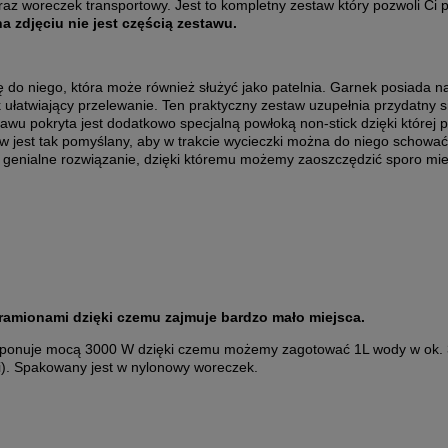
az woreczek transportowy. Jest to kompletny zestaw który pozwoli Ci
a zdjęciu nie jest częścią zestawu.
do niego, która może również służyć jako patelnia. Garnek posiada na
 ułatwiający przelewanie. Ten praktyczny zestaw uzupełnia przydatny 
wu pokryta jest dodatkowo specjalną powłoką non-stick dzięki której
aw jest tak pomyślany, aby w trakcie wycieczki można do niego schowa
 a genialne rozwiązanie, dzięki któremu możemy zaoszczędzić sporo mie
i ramionami dzięki czemu zajmuje bardzo mało miejsca.
 dysponuje mocą 3000 W dzięki czemu możemy zagotować 1L wody w ok.
ci). Spakowany jest w nylonowy woreczek.