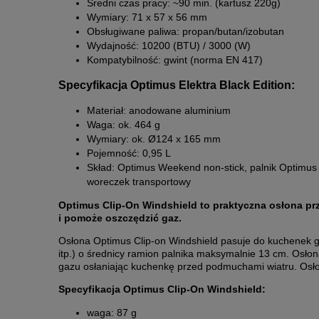
Średni czas pracy: ~90 min. (kartusz 220g)
Wymiary: 71 x 57 x 56 mm
Obsługiwane paliwa: propan/butan/izobutan
Wydajność: 10200 (BTU) / 3000 (W)
Kompatybilność: gwint (norma EN 417)
Specyfikacja Optimus Elektra Black Edition:
Materiał: anodowane aluminium
Waga: ok. 464 g
Wymiary: ok. Ø124 x 165 mm
Pojemność: 0,95 L
Skład: Optimus Weekend non-stick, palnik Optimus 
woreczek transportowy
Optimus Clip-On Windshield to praktyczna osłona p
i pomoże oszczędzić gaz.
Osłona Optimus Clip-on Windshield pasuje do kuchenek 
itp.) o średnicy ramion palnika maksymalnie 13 cm. Osło
gazu osłaniając kuchenkę przed podmuchami wiatru. Osł
Specyfikacja Optimus Clip-On Windshield:
waga: 87 g