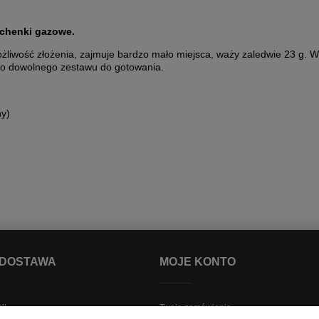
uchenki gazowe.
liwość złożenia, zajmuje bardzo mało miejsca, waży zaledwie 23 g. W 
go dowolnego zestawu do gotowania.
ny)
 DOSTAWA
MOJE KONTO
ji
Twoje zamówienia