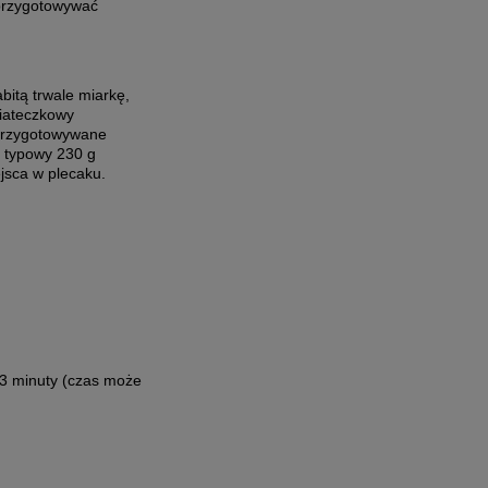
 przygotowywać
bitą trwale miarkę,
siateczkowy
 przygotowywane
ć typowy 230 g
jsca w plecaku.
 3 minuty (czas może