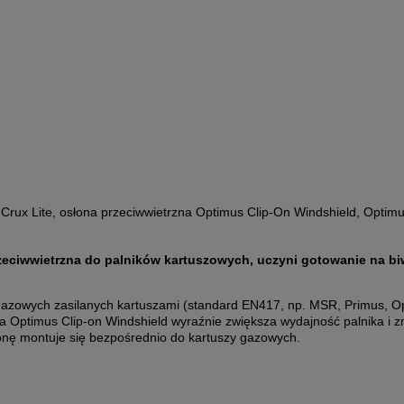
Crux Lite, osłona przeciwwietrzna Optimus Clip-On Windshield, Optim
rzeciwwietrzna do palników kartuszowych, uczyni gotowanie na b
gazowych zasilanych kartuszami (standard EN417, np. MSR, Primus, 
na Optimus Clip-on Windshield wyraźnie zwiększa wydajność palnika i z
onę montuje się bezpośrednio do kartuszy gazowych.