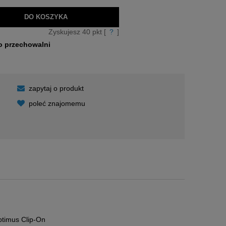
DO KOSZYKA
Zyskujesz
40
pkt [
?
]
o przechowalni
zapytaj o produkt
poleć znajomemu
kosztów
ptimus Clip-On