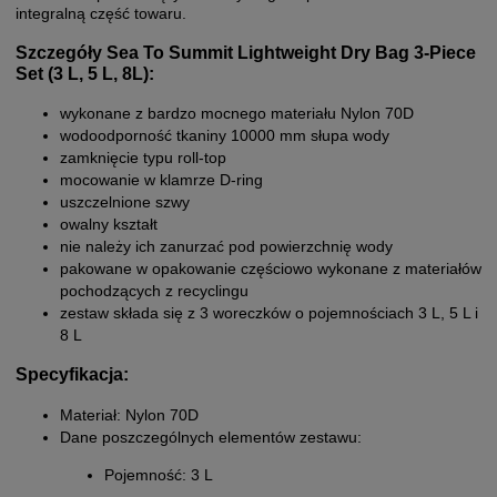
integralną część towaru.
Szczegóły Sea To Summit Lightweight Dry Bag 3-Piece
Set (3 L, 5 L, 8L):
wykonane z bardzo mocnego materiału Nylon 70D
wodoodporność tkaniny 10000 mm słupa wody
zamknięcie typu roll-top
mocowanie w klamrze D-ring
uszczelnione szwy
owalny kształt
nie należy ich zanurzać pod powierzchnię wody
pakowane w opakowanie częściowo wykonane z materiałów
pochodzących z recyclingu
zestaw składa się z 3 woreczków o pojemnościach 3 L, 5 L i
8 L
Specyfikacja:
Materiał: Nylon 70D
Dane poszczególnych elementów zestawu:
Pojemność: 3 L