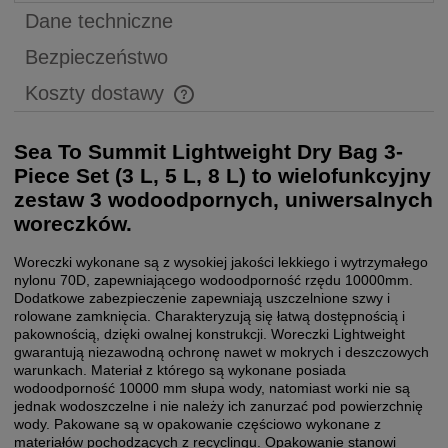
Dane techniczne
Bezpieczeństwo
Koszty dostawy
Cena nie zawiera ewentualnych kosztów płatności
Sea To Summit Lightweight Dry Bag 3-
Piece Set (3 L, 5 L, 8 L) to wielofunkcyjny
zestaw 3 wodoodpornych, uniwersalnych
woreczków.
Woreczki wykonane są z wysokiej jakości lekkiego i wytrzymałego
nylonu 70D, zapewniającego wodoodporność rzędu 10000mm.
Dodatkowe zabezpieczenie zapewniają uszczelnione szwy i
rolowane zamknięcia. Charakteryzują się łatwą dostępnością i
pakownością, dzięki owalnej konstrukcji. Woreczki Lightweight
gwarantują niezawodną ochronę nawet w mokrych i deszczowych
warunkach. Materiał z którego są wykonane posiada
wodoodporność 10000 mm słupa wody, natomiast worki nie są
jednak wodoszczelne i nie należy ich zanurzać pod powierzchnię
wody. Pakowane są w opakowanie częściowo wykonane z
materiałów pochodzących z recyclingu. Opakowanie stanowi