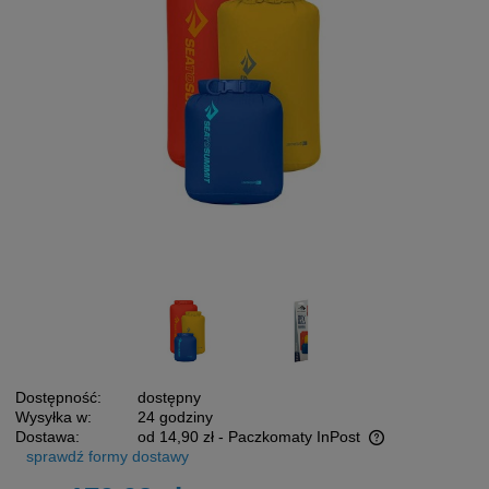
Dostępność:
dostępny
Wysyłka w:
24 godziny
Dostawa:
od 14,90 zł
- Paczkomaty InPost
sprawdź formy dostawy
Cena nie zawiera ewentualnych kosztów płatności