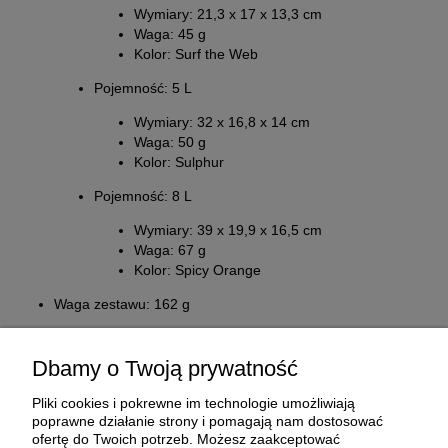
Wymiary: 21,3 x 17 x 13,3 cm
Waga: 45 g
Kolor: Surf the Web
Pojemność: 5 L
Wymiary: 32 x 16,8 x 14 cm
Waga: 50 g
Kolor: Sulphur
Pojemność: 8 L
Wymiary: 39 x 19,9 x 16,5 cm
Waga: 67 g
Kolor: Spicy Orange
Waga zestawu: 162 g
Dbamy o Twoją prywatność
Pliki cookies i pokrewne im technologie umożliwiają
poprawne działanie strony i pomagają nam dostosować
ofertę do Twoich potrzeb. Możesz zaakceptować