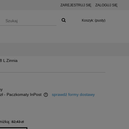
ZAREJESTRUJ SIĘ
ZALOGUJ SIĘ
Koszyk:
(pusty)
8 L Zinnia
ny
zł
- Paczkomaty InPost
sprawdź formy dostawy
 ewentualnych kosztów
niżką:
82,43 zł