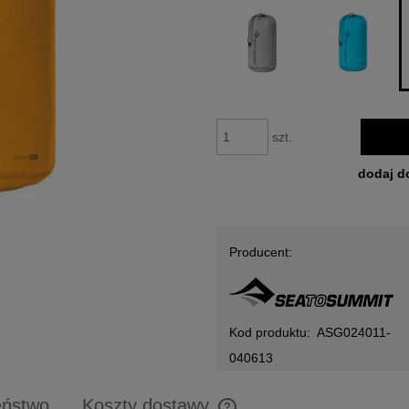
szt.
dodaj d
Producent:
Kod produktu:
ASG024011-
040613
eństwo
Koszty dostawy