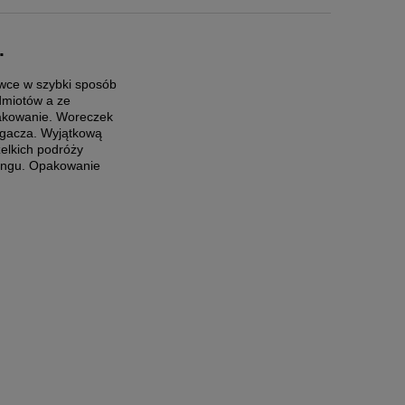
kosztów
.
owce w szybki sposób
dmiotów a ze
pakowanie. Woreczek
ągacza. Wyjątkową
zelkich podróży
lingu. Opakowanie