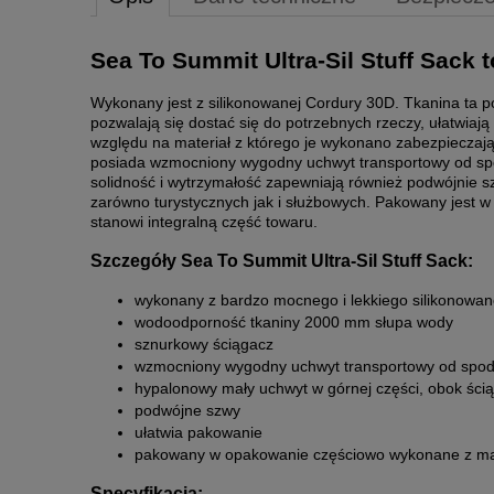
Sea To Summit Ultra-Sil Stuff Sack 
Wykonany jest z silikonowanej Cordury 30D. Tkanina ta
pozwalają się dostać się do potrzebnych rzeczy, ułatwia
względu na materiał z którego je wykonano zabezpiecza
posiada wzmocniony wygodny uchwyt transportowy od spo
solidność i wytrzymałość zapewniają również podwójnie sz
zarówno turystycznych jak i służbowych. Pakowany jest
stanowi integralną część towaru.
Szczegóły Sea To Summit Ultra-Sil Stuff Sack:
wykonany z bardzo mocnego i lekkiego silikonowan
wodoodporność tkaniny 2000 mm słupa wody
sznurkowy ściągacz
wzmocniony wygodny uchwyt transportowy od spo
hypalonowy mały uchwyt w górnej części, obok ści
podwójne szwy
ułatwia pakowanie
pakowany w opakowanie częściowo wykonane z mat
Specyfikacja: