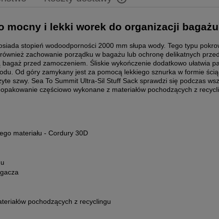
Cena nie zawiera ewentualnych 
to mocny i lekki worek do organizacji bagażu
płatności
 posiada stopień wodoodporności 2000 mm słupa wody. Tego typu pokr
ją również zachowanie porządku w bagażu lub ochronę delikatnych prze
ją bagaż przed zamoczeniem. Śliskie wykończenie dodatkowo ułatwia 
du. Od góry zamykany jest za pomocą lekkiego sznurka w formie ści
yte szwy. Sea To Summit Ultra-Sil Stuff Sack sprawdzi się podczas ws
 w opakowanie częściowo wykonane z materiałów pochodzących z recyc
ego materiału - Cordury 30D
du
ągacza
eriałów pochodzących z recyclingu