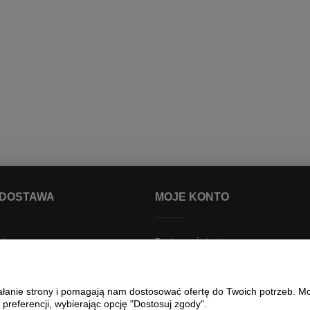
 DOSTAWA
MOJE KONTO
ji
Twoje zamówienia
i dostawa
Ustawienia konta
awy
Przechowalnia
ziałanie strony i pomagają nam dostosować ofertę do Twoich potrzeb. 
Śledzenie przesyłek
 preferencji, wybierając opcję "Dostosuj zgody".