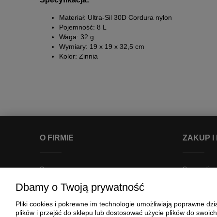
Materiał: Ultra-Sil 30D Cordura nylon
Pojemność: 8 L
Waga: 32 g
Wymiary: 19 x 19 x 32,5 cm
Kolor: Zinnia
O FIRMIE
ZAKUP I
O nas
Czas realizac
Kontakt
Dostępność 
Dbamy o Twoją prywatność
Regulaminy
Koszty dost
Pliki cookies i pokrewne im technologie umożliwiają poprawne d
Polityka prywatności
Płatności
plików i przejść do sklepu lub dostosować użycie plików do swoich