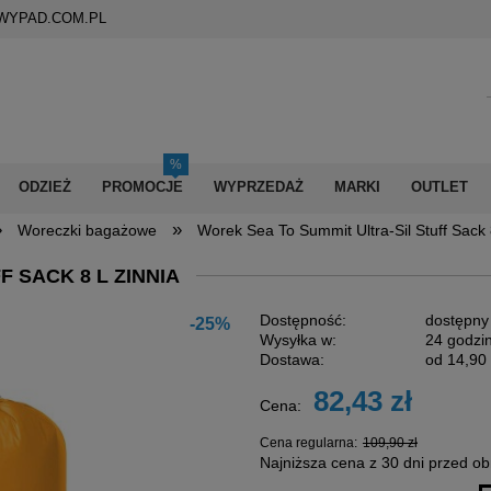
WYPAD.COM.PL
ODZIEŻ
PROMOCJE
WYPRZEDAŻ
MARKI
OUTLET
»
»
Woreczki bagażowe
Worek Sea To Summit Ultra-Sil Stuff Sack 
 SACK 8 L ZINNIA
Dostępność:
dostępny
-25%
Wysyłka w:
24 godzi
Dostawa:
od 14,90 
82,43 zł
Cena:
Cena nie zawiera
płatności
Cena regularna:
109,90 zł
Najniższa cena z 30 dni przed ob