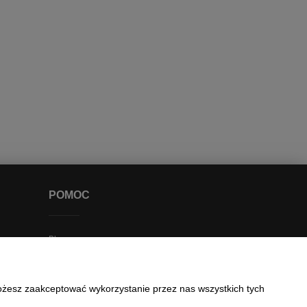
POMOC
Blog
Najczęściej zadawane pytania
Zakupy krok po kroku
Możesz zaakceptować wykorzystanie przez nas wszystkich tych
Status zamówienia