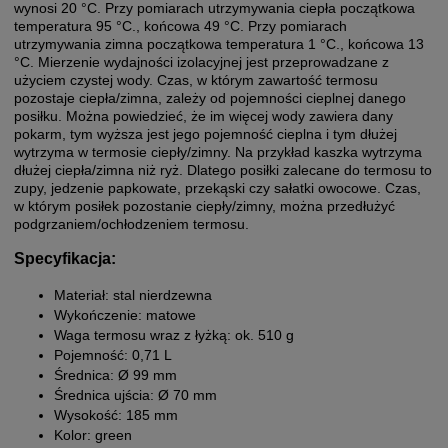
wynosi 20 °C. Przy pomiarach utrzymywania ciepła początkowa
temperatura 95 °C., końcowa 49 °C. Przy pomiarach
utrzymywania zimna początkowa temperatura 1 °C., końcowa 13
°C. Mierzenie wydajności izolacyjnej jest przeprowadzane z
użyciem czystej wody. Czas, w którym zawartość termosu
pozostaje ciepła/zimna, zależy od pojemności cieplnej danego
posiłku. Można powiedzieć, że im więcej wody zawiera dany
pokarm, tym wyższa jest jego pojemność cieplna i tym dłużej
wytrzyma w termosie ciepły/zimny. Na przykład kaszka wytrzyma
dłużej ciepła/zimna niż ryż. Dlatego posiłki zalecane do termosu to
zupy, jedzenie papkowate, przekąski czy sałatki owocowe. Czas,
w którym posiłek pozostanie ciepły/zimny, można przedłużyć
podgrzaniem/ochłodzeniem termosu.
Specyfikacja:
Materiał: stal nierdzewna
Wykończenie: matowe
Waga termosu wraz z łyżką: ok. 510 g
Pojemność: 0,71 L
Średnica: Ø 99 mm
Średnica ujścia: Ø 70 mm
Wysokość: 185 mm
Kolor: green