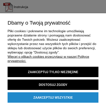
Instrukcja
Dbamy o Twoją prywatność
Pliki cookies i pokrewne im technologie umożliwiają
poprawne działanie strony i pomagają nam dostosować
ofertę do Twoich potrzeb. Możesz zaakceptować
wykorzystanie przez nas wszystkich tych plików i przejść do
sklepu lub dostosować użycie plików do swoich preferencji,
O FIRMIE
wybierając opcję "Dostosuj zgody".
Więcej o plikach cookies przeczytasz w naszej Polityce
prywatności.
ZAKUP I DOSTAWA
ZAAKCEPTUJ TYLKO NIEZBĘDNE
MOJE KONTO
DOSTOSUJ ZGODY
POMOC
ZAAKCEPTUJ WSZYSTKIE