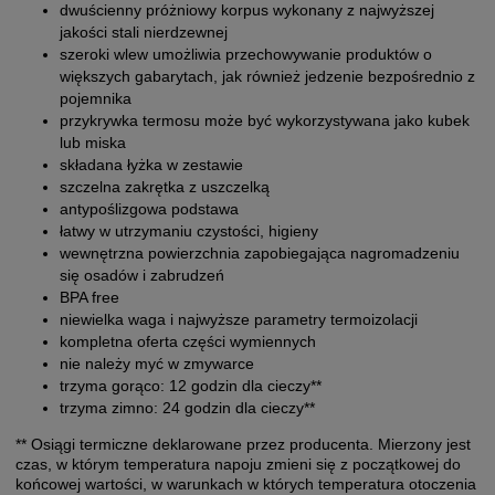
dwuścienny próżniowy korpus wykonany z najwyższej
jakości stali nierdzewnej
szeroki wlew umożliwia przechowywanie produktów o
większych gabarytach, jak również jedzenie bezpośrednio z
pojemnika
przykrywka termosu może być wykorzystywana jako kubek
lub miska
składana łyżka w zestawie
szczelna zakrętka z uszczelką
antypoślizgowa podstawa
łatwy w utrzymaniu czystości, higieny
wewnętrzna powierzchnia zapobiegająca nagromadzeniu
się osadów i zabrudzeń
BPA free
niewielka waga i najwyższe parametry termoizolacji
kompletna oferta części wymiennych
nie należy myć w zmywarce
trzyma gorąco: 12 godzin dla cieczy**
trzyma zimno: 24 godzin dla cieczy**
** Osiągi termiczne deklarowane przez producenta. Mierzony jest
czas, w którym temperatura napoju zmieni się z początkowej do
końcowej wartości, w warunkach w których temperatura otoczenia