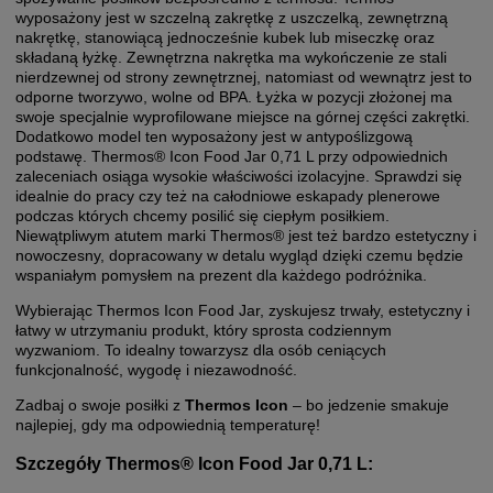
wyposażony jest w szczelną zakrętkę z uszczelką, zewnętrzną
nakrętkę, stanowiącą jednocześnie kubek lub miseczkę oraz
składaną łyżkę. Zewnętrzna nakrętka ma wykończenie ze stali
nierdzewnej od strony zewnętrznej, natomiast od wewnątrz jest to
odporne tworzywo, wolne od BPA. Łyżka w pozycji złożonej ma
swoje specjalnie wyprofilowane miejsce na górnej części zakrętki.
Dodatkowo model ten wyposażony jest w antypoślizgową
podstawę. Thermos® Icon Food Jar 0,71 L przy odpowiednich
zaleceniach osiąga wysokie właściwości izolacyjne. Sprawdzi się
idealnie do pracy czy też na całodniowe eskapady plenerowe
podczas których chcemy posilić się ciepłym posiłkiem.
Niewątpliwym atutem marki Thermos® jest też bardzo estetyczny i
nowoczesny, dopracowany w detalu wygląd dzięki czemu będzie
wspaniałym pomysłem na prezent dla każdego podróżnika.
Wybierając Thermos Icon Food Jar, zyskujesz trwały, estetyczny i
łatwy w utrzymaniu produkt, który sprosta codziennym
wyzwaniom. To idealny towarzysz dla osób ceniących
funkcjonalność, wygodę i niezawodność.
Zadbaj o swoje posiłki z
Thermos Icon
– bo jedzenie smakuje
najlepiej, gdy ma odpowiednią temperaturę!
Szczegóły Thermos® Icon Food Jar 0,71 L: