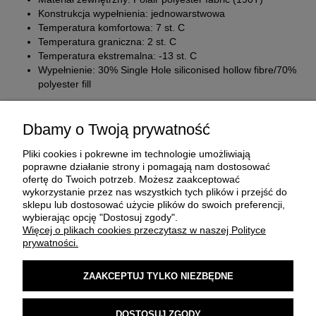
Konstrukcja wypełnienia: jednowarstwowa
Temperatura komfortowa: 7 st. C
Temperatura graniczna: 2 st. C
Temperatura ekstremalna: -13 st. C
Wypełnienie: 30% Single Hole siliconised hollow fibre/70%
polyester fill
Dbamy o Twoją prywatność
Pliki cookies i pokrewne im technologie umożliwiają
poprawne działanie strony i pomagają nam dostosować
ofertę do Twoich potrzeb. Możesz zaakceptować
wykorzystanie przez nas wszystkich tych plików i przejść do
sklepu lub dostosować użycie plików do swoich preferencji,
O FIRMIE
wybierając opcję "Dostosuj zgody".
Więcej o plikach cookies przeczytasz w naszej Polityce
prywatności.
ZAKUP I DOSTAWA
ZAAKCEPTUJ TYLKO NIEZBĘDNE
MOJE KONTO
DOSTOSUJ ZGODY