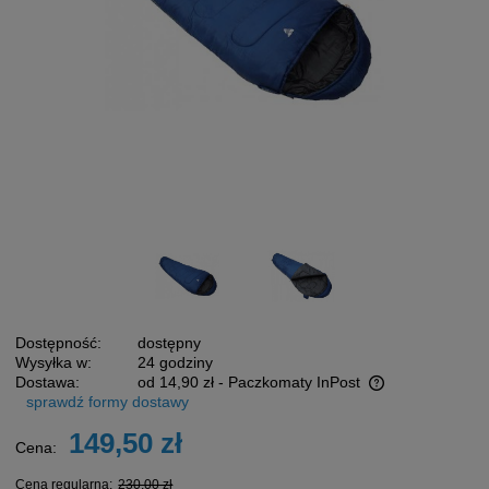
Dostępność:
dostępny
Wysyłka w:
24 godziny
Dostawa:
od 14,90 zł
- Paczkomaty InPost
sprawdź formy dostawy
Cena nie zawiera ewentualnych kosztów płatności
149,50 zł
Cena:
Cena regularna:
230,00 zł