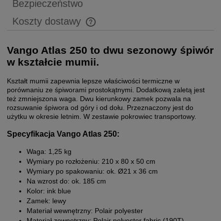
Bezpieczeństwo
Koszty dostawy
Cena nie zawiera ewentualnych kosztów płatności
Vango Atlas 250 to dwu sezonowy śpiwór
w kształcie mumii.
Kształt mumii zapewnia lepsze właściwości termiczne w
porównaniu ze śpiworami prostokątnymi. Dodatkową zaletą jest
też zmniejszona waga. Dwu kierunkowy zamek pozwala na
rozsuwanie śpiwora od góry i od dołu. Przeznaczony jest do
użytku w okresie letnim. W zestawie pokrowiec transportowy.
Specyfikacja Vango Atlas 250:
Waga: 1,25 kg
Wymiary po rozłożeniu: 210 x 80 x 50 cm
Wymiary po spakowaniu: ok. Ø21 x 36 cm
Na wzrost do: ok. 185 cm
Kolor: ink blue
Zamek: lewy
Materiał wewnętrzny: Polair polyester
Materiał zewnętrzny: Polair polyester fabric (190T)