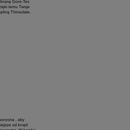
mbranę Gore-Tex
zięki temu Twoje
pliną Thinsulate,
orzona , aby
ejsze od kropli
 zewnątrz. W każdej