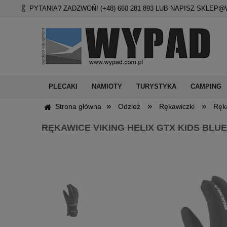
PYTANIA? ZADZWOŃ! (+48)
660 281 893
LUB NAPISZ
SKLEP@
PLECAKI
NAMIOTY
TURYSTYKA
CAMPING
»
»
»
Strona główna
Odzież
Rękawiczki
Ręka
RĘKAWICE VIKING HELIX GTX KIDS BLUE