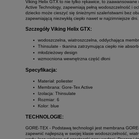
Viking Helix GTX to nie tylko rękawice, to zaawansowan
Active Technology, zapewniają pełną wodoszczelność i oc
dziecko może cieszyć się śnieżnymi szaleństwami bez oba
zapewniającą niezwykłą ciepło nawet w najzimniejsze dni
Szczegóły Viking Helix GTX:
wodoszczelna, wiatroszczelna, oddychająca membr
Thinsulate - tkanina zatrzymująca ciepło nie absor
młodzieżowy design
wzmocniona wewnętrzna część dłoni
Specyfikacja:
Materiał: poliester
Membrana: Gore-Tex Active
Izolacja: Thinsulate
Rozmiar: 6
Kolor: blue
TECHNOLOGIE:
GORE-TEX - Podstawą technologii jest membrana GORE
zapewnić najlepszą w swojej klasie wodoszczelność, wiat
wody, lecz większe od cząsteczki pary wodnej. Deszcz i 