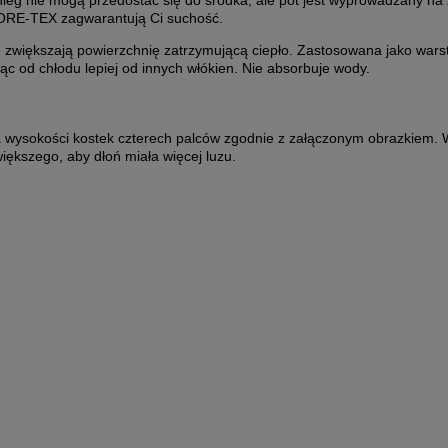
GORE-TEX zagwarantują Ci suchość.
re zwiększają powierzchnię zatrzymującą ciepło. Zastosowana jako war
jąc od chłodu lepiej od innych włókien. Nie absorbuje wody.
a wysokości kostek czterech palców zgodnie z załączonym obrazkiem.
ększego, aby dłoń miała więcej luzu.