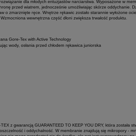
e rozwiązanie dla młodych entuzjastów narciarstwa. Wyposażone w me
hronę przed wiatrem, jednocześnie umożliwiając skórze oddychanie. D
w o zmarznięte ręce. Wnętrze rękawic zostało starannie wyłożone ocie
. Wzmocniona wewnętrzna część dłoni zwiększa trwałość produktu.
ana Gore-Tex with Active Technology
bując wody, osłania przed chłodem rękawica juniorska
-TEX z gwarancją GUARANTEED TO KEEP YOU DRY, która została stw
roszczelność i oddychalność. W membranie znajdują się mikropory - mni
śnieg nie mogą przedostać się do środka, ale pot jest wyprowadzany na