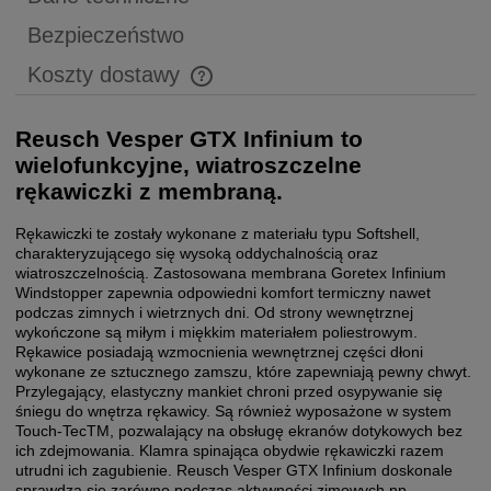
Bezpieczeństwo
Koszty dostawy
Cena nie zawiera ewentualnych kosztów płatności
Reusch Vesper GTX Infinium to
wielofunkcyjne, wiatroszczelne
rękawiczki z membraną.
Rękawiczki te zostały wykonane z materiału typu Softshell,
charakteryzującego się wysoką oddychalnością oraz
wiatroszczelnością. Zastosowana membrana Goretex Infinium
Windstopper zapewnia odpowiedni komfort termiczny nawet
podczas zimnych i wietrznych dni. Od strony wewnętrznej
wykończone są miłym i miękkim materiałem poliestrowym.
Rękawice posiadają wzmocnienia wewnętrznej części dłoni
wykonane ze sztucznego zamszu, które zapewniają pewny chwyt.
Przylegający, elastyczny mankiet chroni przed osypywanie się
śniegu do wnętrza rękawicy. Są również wyposażone w system
Touch-TecTM, pozwalający na obsługę ekranów dotykowych bez
ich zdejmowania. Klamra spinająca obydwie rękawiczki razem
utrudni ich zagubienie. Reusch Vesper GTX Infinium doskonale
sprawdzą się zarówno podczas aktywności zimowych np.