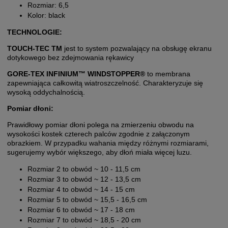
Rozmiar: 6,5
Kolor: black
TECHNOLOGIE:
TOUCH-TEC TM
jest to system pozwalający na obsługę ekranu
dotykowego bez zdejmowania rękawicy
GORE-TEX INFINIUM™ WINDSTOPPER®
to membrana
zapewniająca całkowitą wiatroszczelność. Charakteryzuje się
wysoką oddychalnością.
Pomiar dłoni:
Prawidłowy pomiar dłoni polega na zmierzeniu obwodu na
wysokości kostek czterech palców zgodnie z załączonym
obrazkiem. W przypadku wahania między różnymi rozmiarami,
sugerujemy wybór większego, aby dłoń miała więcej luzu.
Rozmiar 2 to obwód ~ 10 - 11,5 cm
Rozmiar 3 to obwód ~ 12 - 13,5 cm
Rozmiar 4 to obwód ~ 14 - 15 cm
Rozmiar 5 to obwód ~ 15,5 - 16,5 cm
Rozmiar 6 to obwód ~ 17 - 18 cm
Rozmiar 7 to obwód ~ 18,5 - 20 cm