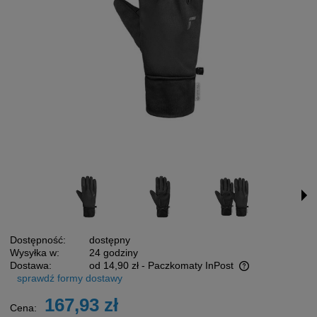
Dostępność:
dostępny
Wysyłka w:
24 godziny
Dostawa:
od 14,90 zł
- Paczkomaty InPost
sprawdź formy dostawy
Cena nie zawiera ewentualnych kosztów płatności
167,93 zł
Cena: