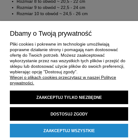
Rozmiar 8 to obwód ~ 20,5 - 22 cm
Rozmiar 9 to obwód ~ 22,5 - 24 cm
Rozmiar 10 to obwód ~ 24,5 - 26 cm
Dbamy o Twoją prywatność
Pliki cookies i pokrewne im technologie umożliwiają
poprawne działanie strony i pomagają nam dostosować
ofertę do Twoich potrzeb. Możesz zaakceptować
wykorzystanie przez nas wszystkich tych plików i przejść do
sklepu lub dostosować użycie plików do swoich preferencji,
O FIRMIE
wybierając opcję "Dostosuj zgody".
Więcej o plikach cookies przeczytasz w naszej Polityce
prywatności.
ZAKUP I DOSTAWA
ZAAKCEPTUJ TYLKO NIEZBĘDNE
MOJE KONTO
DOSTOSUJ ZGODY
POMOC
ZAAKCEPTUJ WSZYSTKIE