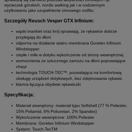
wycieczek górskich, nordic walking jak i w codziennym
użytkowaniu jako uzupełnienie zimowego outfitu.
Szczegóły Reusch Vesper GTX Infinium:
wąski mankiet oraz krój sprawiają, że rękawice dobrze
przylegają do dłoni
odporna na działanie wiatru membrana Goretex Infinium
Windstopper
ciepłe i miłe w dotyku wykończenie od strony wewnętrznej
wzmocnienia ze sztucznego zamszu na dłoni poprawiające
chwyt
technologia TOUCH-TEC™, pozwalająca na komfortową
obsługę urządzeń dotykowych, bez zdejmowania rękawic
klamra łącząca obydwie rękawiczki
Specyfikacja:
Materiał zewnętrzny: materiał typu Softshell (77 % Poliester,
15% Poliamid, 6% Poliuretan, 2% Spandex)
Wykończenie wewnętrzne: 100% Poliester
Membrana: Goretex Infinium Windstopper
System: Touch-TecTM