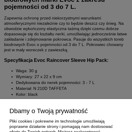
pojemności od 3 do 7 L.
Zapewnia ochronę przed niekorzystnymi warunkami
atmosferycznymi niezależnie czy to będzie deszcz czy śnieg. Na
obwodzie wykończony elastyczna taśmą dzięki czemu dobrze
dopasowuje się do kształtu nerki, umożliwiając jednocześnie łatwe
zakładanie i zdejmowanie pokrowca. Pasuje do wszystkich toreb
biodrowych Evoc o pojemności od 3 do 7 L. Pokrowiec chowany
jest w mały woreczek z zawieszką.
Specyfikacja Evoc Raincover Sleeve Hip Pack:
Waga: 30 g
Wymiary: 27 x 22 x 9 cm
Dedykowana do nerek pojemności: 3 - 7 L
Materiał: N 210D TAFFETA
Kolor: black
Dbamy o Twoją prywatność
Pliki cookies i pokrewne im technologie umożliwiają
poprawne działanie strony i pomagają nam dostosować
ofertę do Twoich potrzeb. Możesz zaakceptować