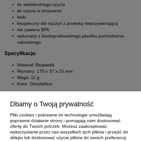
do wielokrotnego użycia
do użycia w zmywarce
lekki
bezpieczny dla naczyń z powłoką nieprzywierającą
nie zawiera BPA
wykonany z biodegradowalnego plastiku pochodzenia
naturalnego
Specyfikacja:
Materiał: Bioplastik
Wymiary: 170 x 37 x 15 mm
Waga: 11 g
Kolor: Deeplyblue
Dbamy o Twoją prywatność
Pliki cookies i pokrewne im technologie umożliwiają
poprawne działanie strony i pomagają nam dostosować
ofertę do Twoich potrzeb. Możesz zaakceptować
wykorzystanie przez nas wszystkich tych plików i przejść do
sklepu lub dostosować użycie plików do swoich preferencji,
O FIRMIE