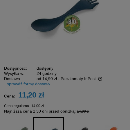
Dostępność:
dostępny
Wysyłka w:
24 godziny
Dostawa:
od 14,90 zł
- Paczkomaty InPost
sprawdź formy dostawy
Cena nie zawiera ewentualnych kosztów płatności
11,20 zł
Cena:
Cena regularna:
14,00 zł
Najniższa cena z 30 dni przed obniżką:
14,00 zł