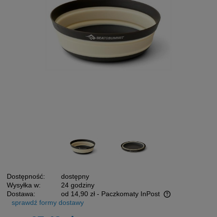
Dostępność:
dostępny
Wysyłka w:
24 godziny
Dostawa:
od 14,90 zł
- Paczkomaty InPost
sprawdź formy dostawy
Cena nie zawiera ewentualnych kosztów płatności