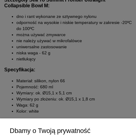
Collapsible Bowl M:
dno i rant wykonane ze sztywnego nylonu
odporność na wysokie i niskie temperatury w zakresie -20ºC
do 100ºC
można używać zmywarce
nie należy używać w mikrofalówce
uniwersalne zastosowanie
niska waga - 62 g
nietłukący
Specyfikacja:
Materiał: silikon, nylon 66
Pojemność: 680 ml
Wymiary: ok. Ø15,1 x 5,1 cm
Wymiary po złożeniu: ok. Ø15,1 x 1,8 cm
Waga: 62 g
Kolor: white
Dbamy o Twoją prywatność