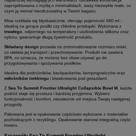
najbardziej wymagających warunkach. Ultralekka konstrukcja
zaprojektowana z myślą o minimalistach, waży niezwykle mało, co
czyni ją niemal nieodczuwalną w Twoim bagażu.
Misa rozkłada się błyskawicznie, oferując pojemność 680 ml -
idealną na gorące posiłki czy chłodne przekąski. Wykonana z
trwałego
, odpornego na temperatury i uszkodzenia silikonu oraz
nylonu, gwarantuje długą żywotność produktu.
Składany design
pozwala na zminimalizowanie rozmiaru miski,
co ułatwia jej transport i przechowywanie. Produkt nie zawiera
BPA, co oznacza, że możesz bez obaw używać go do
przygotowywania i spożywania posiłków.
Idealna dla podróżników, backpackerów, kempingowiczów oraz
miłośników trekkingu
i biwakowania pod gwiazdami.
Z
Sea To Summit Frontier Ultralight Collapsible Bowl M
, każda
podróż staje się prostsza i bardziej przyjemna. Wybierz
funkcjonalność i komfort, niezależnie od miejsca Twojej następnej
przygody.
Pakowana jest w opakowanie częściowo wykonane z materiałów
pochodzących z recyklingu. Opakowanie stanowi integralną część
towaru.
Szczegóły Sea To Summit Frontier Ultralight