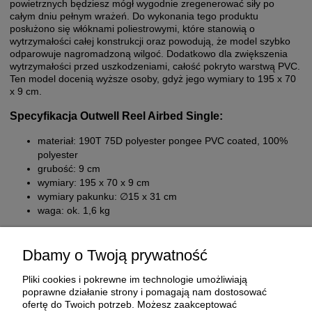
powietrznych będziesz mógł wygodnie zregenerować siły po
całym dniu pełnym wrażeń. Do wykonania tego produktu
posłużono się włóknami poliestrowymi, które stanowią o
wytrzymałości całej konstrukcji oraz powodują, że model szybko
odparowuje nagromadzoną wilgoć. Dodatkowo dla zwiększenia
wytrzymałości przed uszkodzeniami, całość pokryto warstwą PVC.
Ten model docenią wyższe osoby, gdyż jego wymiary to 195 x 70
x 9 cm.
Specyfikacja Outwell Reel Airbed Single:
materiał: 190T 75D polyester pongee PVC coated, 100%
polyester
grubość: 9 cm
wymiary: 195 x 70 x 9 cm
wymiary pakunku: ∅15 x 31 cm
waga: ok. 1,6 kg
Dbamy o Twoją prywatność
Pliki cookies i pokrewne im technologie umożliwiają
poprawne działanie strony i pomagają nam dostosować
ofertę do Twoich potrzeb. Możesz zaakceptować