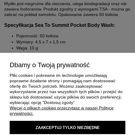
Mydło jest niegroźne dla otoczenia, ulega biodegradacji oraz nie
zawiera fosforanów. Produkt zgodny z wymogami TSA - można go
zabrać na pokład samolotu. Opakowanie zawiera 50 listków.
Specyfikacja Sea To Summit Pocket Body Wash:
Pojemność: 50 listków
Wymiary: 4,5 x 7 x 1,5 cm
Waga: 10 g
Dbamy o Twoją prywatność
Pliki cookies i pokrewne im technologie umożliwiają
poprawne działanie strony i pomagają nam dostosować
ofertę do Twoich potrzeb. Możesz zaakceptować
wykorzystanie przez nas wszystkich tych plików i przejść do
sklepu lub dostosować użycie plików do swoich preferencji,
O FIRMIE
wybierając opcję "Dostosuj zgody".
Więcej o plikach cookies przeczytasz w naszej Polityce
prywatności.
ZAKUP I DOSTAWA
ZAAKCEPTUJ TYLKO NIEZBĘDNE