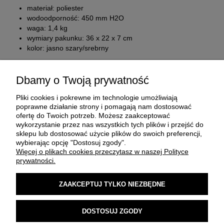
materiał: poliester
wodoodporność: 450 mm H2O
waga: 1,4 kg
wymiary pakunku: 36 x 22 x 7 cm
kolor: jasno szary/srebrny
Dbamy o Twoją prywatność
Pliki cookies i pokrewne im technologie umożliwiają
poprawne działanie strony i pomagają nam dostosować
ofertę do Twoich potrzeb. Możesz zaakceptować
wykorzystanie przez nas wszystkich tych plików i przejść do
sklepu lub dostosować użycie plików do swoich preferencji,
O FIRMIE
wybierając opcję "Dostosuj zgody".
Więcej o plikach cookies przeczytasz w naszej Polityce
prywatności.
ZAKUP I DOSTAWA
ZAAKCEPTUJ TYLKO NIEZBĘDNE
MOJE KONTO
DOSTOSUJ ZGODY