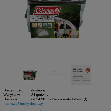
Dostępność:
dostępny
Wysyłka w:
24 godziny
Dostawa:
od 14,90 zł
- Paczkomaty InPost
sprawdź formy dostawy
Cena nie zawiera ewentualnych kosztów płatności