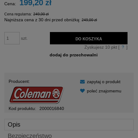
199,20 zł
Cena:
Cena regularna:
249,00 zł
Najniższa cena z 30 dni przed obniżką:
249,00 zł
szt.
DO KOSZYKA
Zyskujesz
10
pkt [
?
]
dodaj do przechowalni
Producent:
zapytaj o produkt
poleć znajomemu
Kod produktu:
2000016840
Opis
Bezpieczeństwo