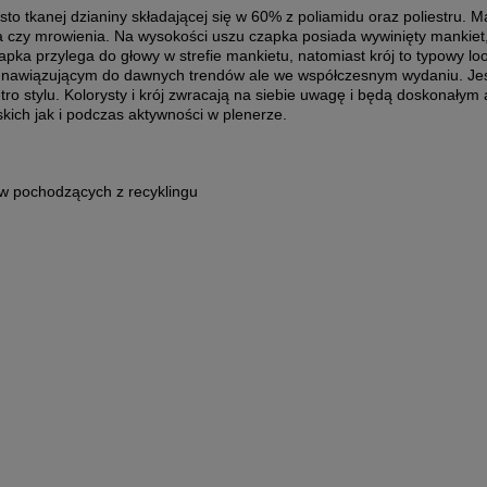
 tkanej dzianiny składającej się w 60% z poliamidu oraz poliestru. Mat
ia czy mrowienia. Na wysokości uszu czapka posiada wywinięty mankiet
pka przylega do głowy w strefie mankietu, natomiast krój to typowy loos
m nawiązującym do dawnych trendów ale we współczesnym wydaniu. Je
o stylu. Kolorysty i krój zwracają na siebie uwagę i będą doskonały
skich jak i podczas aktywności w plenerze.
w pochodzących z recyklingu