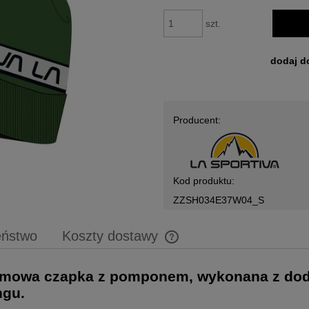
szt.
dodaj d
Producent:
Kod produktu:
ZZSH034E37W04_S
eństwo
Koszty dostawy
Cena nie zawiera ewentualnych 
a zimowa czapka z pomponem, wykonana z do
płatności
ngu.