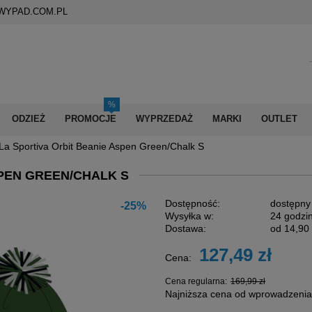
WYPAD.COM.PL
ODZIEŻ
PROMOCJE
WYPRZEDAŻ
MARKI
OUTLET
La Sportiva Orbit Beanie Aspen Green/Chalk S
SPEN GREEN/CHALK S
Dostępność:
dostępny
-25%
Wysyłka w:
24 godzi
Dostawa:
od 14,90 
127,49 zł
Cena:
Cena nie zawiera
płatności
Cena regularna:
169,99 zł
Najniższa cena od wprowadzenia