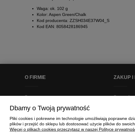
Waga: ok. 102 g
Kolor: Aspen Green/Chalk
Kod producenta: ZZSH034E37W04_S
Kod EAN: 8058428186945
O FIRMIE
ZAKUP I
O nas
Czas realizac
Kontakt
Dostępność 
Dbamy o Twoją prywatność
Regulaminy
Koszty dost
Pliki cookies i pokrewne im technologie umożliwiają poprawne d
Polityka prywatności
Płatności
plików i przejść do sklepu lub dostosować użycie plików do swoich
Punkt odbioru
Program loja
Więcej o plikach cookies przeczytasz w naszej Polityce prywatnośc