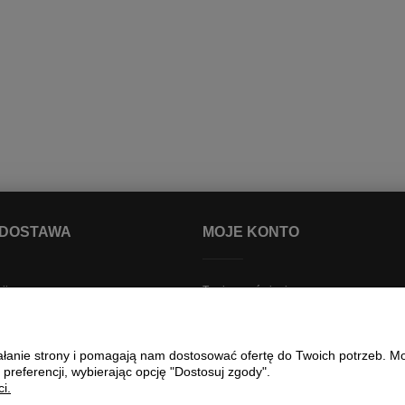
 DOSTAWA
MOJE KONTO
ji
Twoje zamówienia
i dostawa
Ustawienia konta
awy
Przechowalnia
ziałanie strony i pomagają nam dostosować ofertę do Twoich potrzeb. 
Śledzenie przesyłek
 preferencji, wybierając opcję "Dostosuj zgody".
lnościowy
i.