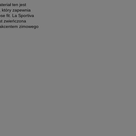
eriał ten jest
, który zapewnia
e fit. La Sportiva
st zwieńczona
m akcentem zimowego