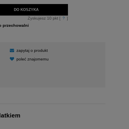
DO KOSZYKA
Zyskujesz
10
pkt [
?
]
o przechowalni
zapytaj o produkt
poleć znajomemu
kosztów
datkiem