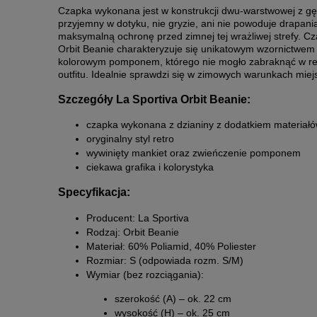
Czapka wykonana jest w konstrukcji dwu-warstwowej z gęsto
przyjemny w dotyku, nie gryzie, ani nie powoduje drapan
maksymalną ochronę przed zimnej tej wrażliwej strefy. Cza
Orbit Beanie charakteryzuje się unikatowym wzornictwe
kolorowym pomponem, którego nie mogło zabraknąć w retr
outfitu. Idealnie sprawdzi się w zimowych warunkach miej
Szczegóły La Sportiva Orbit Beanie:
czapka wykonana z dzianiny z dodatkiem materiałó
oryginalny styl retro
wywinięty mankiet oraz zwieńczenie pomponem
ciekawa grafika i kolorystyka
Specyfikacja:
Producent: La Sportiva
Rodzaj: Orbit Beanie
Materiał: 60% Poliamid, 40% Poliester
Rozmiar: S (odpowiada rozm. S/M)
Wymiar (bez rozciągania):
szerokość (A) – ok. 22 cm
wysokość (H) – ok. 25 cm