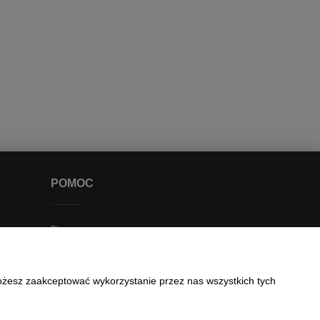
POMOC
Blog
Najczęściej zadawane pytania
Zakupy krok po kroku
Możesz zaakceptować wykorzystanie przez nas wszystkich tych
Status zamówienia
Zwroty