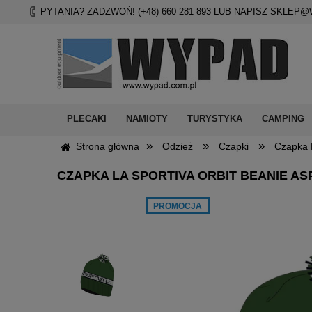
PYTANIA? ZADZWOŃ! (+48)
660 281 893
LUB NAPISZ
SKLEP@
PLECAKI
NAMIOTY
TURYSTYKA
CAMPING
»
»
»
Strona główna
Odzież
Czapki
Czapka 
CZAPKA LA SPORTIVA ORBIT BEANIE A
PROMOCJA