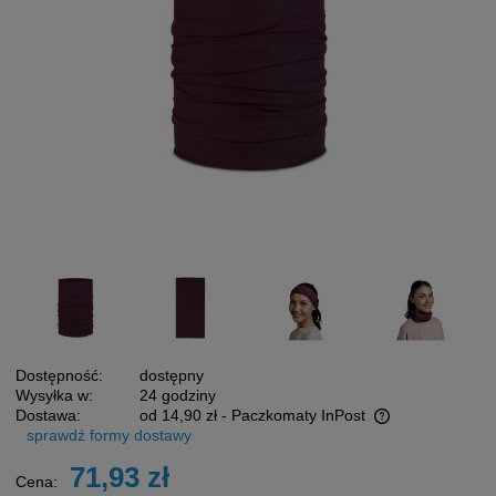
Dostępność:
dostępny
Wysyłka w:
24 godziny
Dostawa:
od 14,90 zł
- Paczkomaty InPost
sprawdź formy dostawy
Cena nie zawiera ewentualnych kosztów płatności
71,93 zł
Cena: