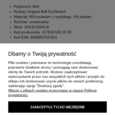
Producent: Buff
Rodzaj: Original Buff EcoStretch
Materiał: 95% poliester z recyklingu, 5% elastan
Rozmiar: uniwersalny
Wzór: SOLID DAHLIA
Kod producenta: 117818.628.10.00
Kod EAN: 8428927537621
Dbamy o Twoją prywatność
Pliki cookies i pokrewne im technologie umożliwiają
poprawne działanie strony i pomagają nam dostosować
ofertę do Twoich potrzeb. Możesz zaakceptować
wykorzystanie przez nas wszystkich tych plików i przejść do
sklepu lub dostosować użycie plików do swoich preferencji,
O FIRMIE
wybierając opcję "Dostosuj zgody".
Więcej o plikach cookies przeczytasz w naszej Polityce
prywatności.
ZAKUP I DOSTAWA
ZAAKCEPTUJ TYLKO NIEZBĘDNE
MOJE KONTO