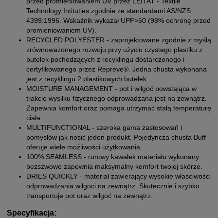
przed promieniowaniem UV przez LEITAT - Textile
Technology Intituties zgodnie ze standardami AS/NZS
4399:1996. Wskaźnik wykazał UPF>50 (98% ochronę przed
promieniowaniem UV).
RECYCLED POLYESTER - zaprojektowane zgodnie z myślą
zrównoważonego rozwoju przy użyciu czystego plastiku z
butelek pochodzących z recyklingu dostarczonego i
certyfikowanego przez Repreve®. Jedna chusta wykonana
jest z recyklingu 2 plastikowych butelek.
MOISTURE MANAGEMENT - pot i wilgoć powstająca w
trakcie wysiłku fizycznego odprowadzana jest na zewnątrz.
Zapewnia komfort oraz pomaga utrzymać stałą temperaturę
ciała.
MULTIFUNCTIONAL - szeroka gama zastosowań i
pomysłów jak nosić jeden produkt. Pojedyncza chusta Buff
oferuje wiele możliwości użytkowania.
100% SEAMLESS - rurowy kawałek materiału wykonany
bezszwowo zapewnia maksymalny komfort twojej skórze.
DRIES QUICKLY - materiał zawierający wysokie właściwości
odprowadzania wilgoci na zewnątrz. Skutecznie i szybko
transportuje pot oraz wilgoć na zewnątrz.
Specyfikacja: