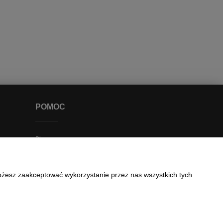
POMOC
Blog
Najczęściej zadawane pytania
Zakupy krok po kroku
Możesz zaakceptować wykorzystanie przez nas wszystkich tych
Status zamówienia
Zwroty
Reklamacje