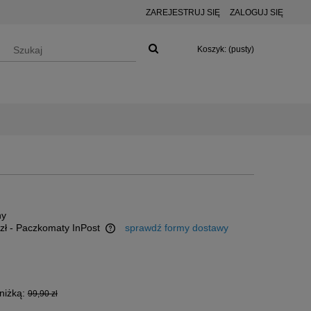
ZAREJESTRUJ SIĘ
ZALOGUJ SIĘ
Koszyk:
(pusty)
ny
zł
- Paczkomaty InPost
sprawdź formy dostawy
 ewentualnych kosztów
niżką:
99,90 zł