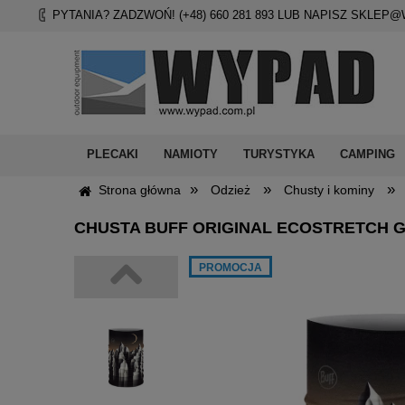
PYTANIA? ZADZWOŃ! (+48)
660 281 893
LUB NAPISZ
SKLEP@
PLECAKI
NAMIOTY
TURYSTYKA
CAMPING
»
»
»
Strona główna
Odzież
Chusty i kominy
CHUSTA BUFF ORIGINAL ECOSTRETCH 
PROMOCJA