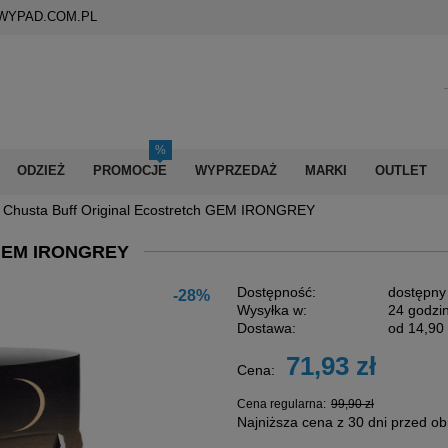
WYPAD.COM.PL
ODZIEŻ
PROMOCJE
WYPRZEDAŻ
MARKI
OUTLET
Chusta Buff Original Ecostretch GEM IRONGREY
GEM IRONGREY
Dostępność:
dostępny
-28%
Wysyłka w:
24 godzi
Dostawa:
od 14,90 
71,93 zł
Cena:
Cena nie zawiera
płatności
Cena regularna:
99,90 zł
Najniższa cena z 30 dni przed ob