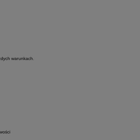
ażdych warunkach.
iwości