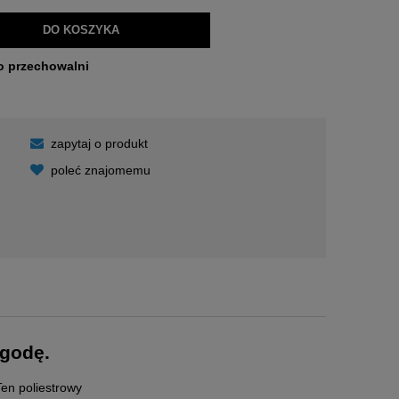
DO KOSZYKA
o przechowalni
zapytaj o produkt
poleć znajomemu
kosztów
ogodę.
Ten poliestrowy