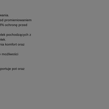
wania.
zed promieniowaniem
98% ochronę przed
elek pochodzących z
lek.
ia komfort oraz
e możliwości
portuje pot oraz