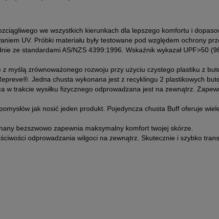
ciągliwego we wszystkich kierunkach dla lepszego komfortu i dopaso
waniem UV. Próbki materiału były testowane pod względem ochrony pr
zgodnie ze standardami AS/NZS 4399:1996. Wskaźnik wykazał UPF>50 (
myślą zrównoważonego rozwoju przy użyciu czystego plastiku z but
Repreve®. Jedna chusta wykonana jest z recyklingu 2 plastikowych bute
 trakcie wysiłku fizycznego odprowadzana jest na zewnątrz. Zapewn
ysłów jak nosić jeden produkt. Pojedyncza chusta Buff oferuje wiel
any bezszwowo zapewnia maksymalny komfort twojej skórze.
ciwości odprowadzania wilgoci na zewnątrz. Skutecznie i szybko trans