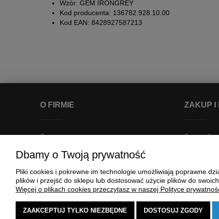
Wzór: GEM IRONGREY
Kod producenta: 136782.928.10.00
Kod EAN: 8428927587213
O FIRMIE
ZAKUP I
O nas
Czas realizac
Kontakt
Dostępność 
Dbamy o Twoją prywatność
Regulaminy
Koszty dost
Pliki cookies i pokrewne im technologie umożliwiają poprawne d
Polityka prywatności
Płatności
plików i przejść do sklepu lub dostosować użycie plików do swoich
Punkt odbioru
Program loja
Więcej o plikach cookies przeczytasz w naszej Polityce prywatnośc
Ustawienia p
ZAAKCEPTUJ TYLKO NIEZBĘDNE
DOSTOSUJ ZGODY
Dokonaj zwr