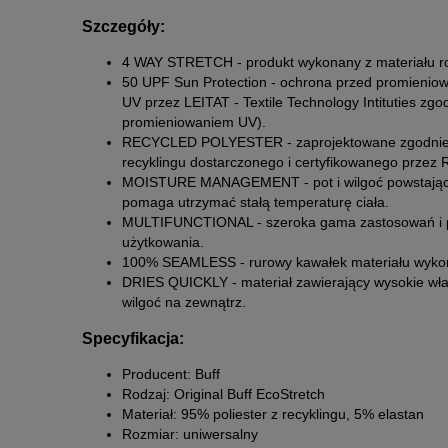
Szczegóły:
4 WAY STRETCH - produkt wykonany z materiału roz
50 UPF Sun Protection - ochrona przed promienio
UV przez LEITAT - Textile Technology Intituties 
promieniowaniem UV).
RECYCLED POLYESTER - zaprojektowane zgodnie z 
recyklingu dostarczonego i certyfikowanego przez 
MOISTURE MANAGEMENT - pot i wilgoć powstająca w
pomaga utrzymać stałą temperaturę ciała.
MULTIFUNCTIONAL - szeroka gama zastosowań i pom
użytkowania.
100% SEAMLESS - rurowy kawałek materiału wykon
DRIES QUICKLY - materiał zawierający wysokie właś
wilgoć na zewnątrz.
Specyfikacja:
Producent: Buff
Rodzaj: Original Buff EcoStretch
Materiał: 95% poliester z recyklingu, 5% elastan
Rozmiar: uniwersalny