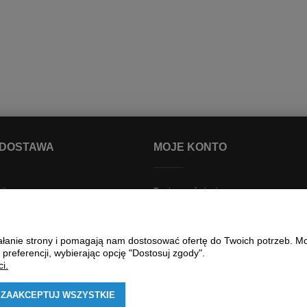
 DOSTAWA
MOJE KONTO
ji
Twoje zamówienia
i dostawa
Ustawienia konta
awy
Przechowalnia
ziałanie strony i pomagają nam dostosować ofertę do Twoich potrzeb. 
Śledzenie przesyłek
 preferencji, wybierając opcję "Dostosuj zgody".
lnościowy
i.
lików cookies
ZAAKCEPTUJ WSZYSTKIE
otu