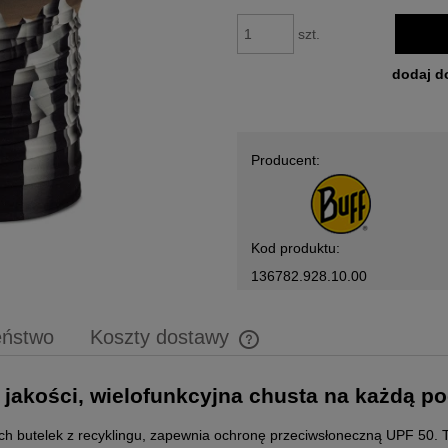
szt.
dodaj d
Producent:
Kod produktu:
136782.928.10.00
eństwo
Koszty dostawy
Cena nie zawiera ewentualnych 
j jakości, wielofunkcyjna chusta na każdą p
płatności
ych butelek z recyklingu, zapewnia ochronę przeciwsłoneczną UPF 50. 