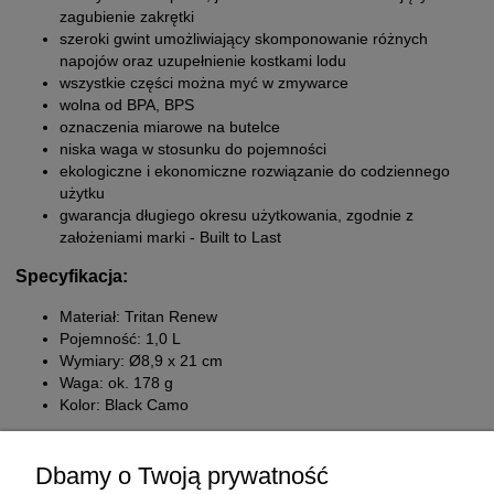
zagubienie zakrętki
szeroki gwint umożliwiający skomponowanie różnych
napojów oraz uzupełnienie kostkami lodu
wszystkie części można myć w zmywarce
wolna od BPA, BPS
oznaczenia miarowe na butelce
niska waga w stosunku do pojemności
ekologiczne i ekonomiczne rozwiązanie do codziennego
użytku
gwarancja długiego okresu użytkowania, zgodnie z
założeniami marki - Built to Last
Specyfikacja:
Materiał: Tritan Renew
Pojemność: 1,0 L
Wymiary: Ø8,9 x 21 cm
Waga: ok. 178 g
Kolor: Black Camo
Dbamy o Twoją prywatność