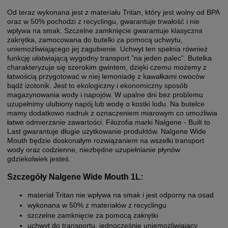
Od teraz wykonana jest z materiału Tritan, który jest wolny od BPA
oraz w 50% pochodzi z recyclingu, gwarantuje trwałość i nie
wpływa na smak. Szczelne zamknięcie gwarantuje klasyczna
zakrętka, zamocowana do butelki za pomocą uchwytu,
uniemożliwiającego jej zagubienie. Uchwyt ten spełnia również
funkcję ułatwiającą wygodny transport ”na jeden palec”. Butelka
charakteryzuje się szerokim gwintem, dzięki czemu możemy z
łatwością przygotować w niej lemoniadę z kawałkami owoców
bądź izotonik. Jest to ekologiczny i ekonomiczny sposób
magazynowania wody i napojów. W upalne dni bez problemu
uzupełnimy ulubiony napój lub wodę o kostki lodu. Na butelce
mamy dodatkowo nadruk z oznaczeniem miarowym co umożliwia
łatwe odmierzanie zawartości. Filozofia marki Nalgene - Built to
Last gwarantuje długie użytkowanie produktów. Nalgene Wide
Mouth będzie doskonałym rozwiązaniem na wszelki transport
wody oraz codzienne, niezbędne uzupełnianie płynów
gdziekolwiek jesteś.
Szczegóły Nalgene Wide Mouth 1L:
materiał Tritan nie wpływa na smak i jest odporny na osad
wykonana w 50% z materiałów z recyclingu
szczelne zamknięcie za pomocą zakrętki
uchwyt do transportu, jednocześnie uniemożliwiający