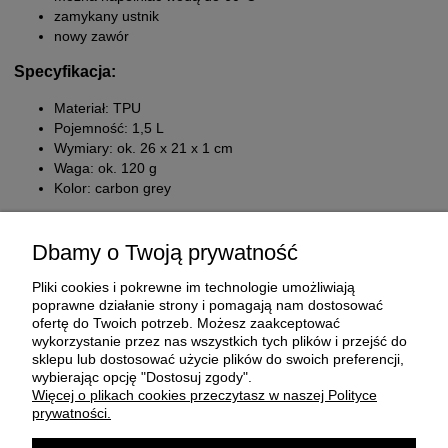
zamykany ustnik
nowy zawór
Specyfikacja:
Materiał: TPU
Pojemność: 1,5 L
Wymiary: ok. 26 x 21 x 1 cm
Waga: ok. 120 g
Kolor: carbon grey
Dbamy o Twoją prywatność
Pliki cookies i pokrewne im technologie umożliwiają
poprawne działanie strony i pomagają nam dostosować
ofertę do Twoich potrzeb. Możesz zaakceptować
wykorzystanie przez nas wszystkich tych plików i przejść do
sklepu lub dostosować użycie plików do swoich preferencji,
O FIRMIE
wybierając opcję "Dostosuj zgody".
Więcej o plikach cookies przeczytasz w naszej Polityce
prywatności.
ZAKUP I DOSTAWA