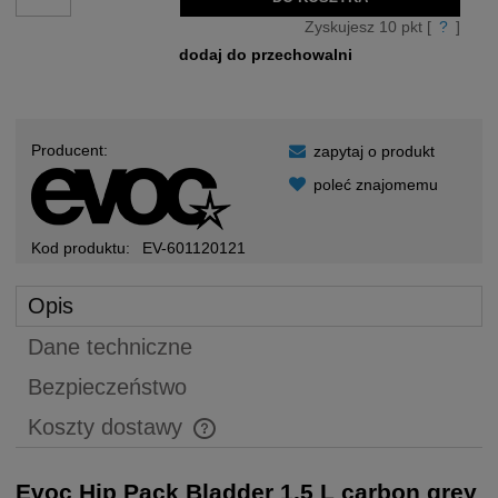
Zyskujesz
10
pkt [
?
]
dodaj do przechowalni
Producent:
zapytaj o produkt
poleć znajomemu
Kod produktu:
EV-601120121
Opis
Dane techniczne
Bezpieczeństwo
Koszty dostawy
Cena nie zawiera ewentualnych kosztów płatności
Evoc Hip Pack Bladder 1,5 L carbon grey