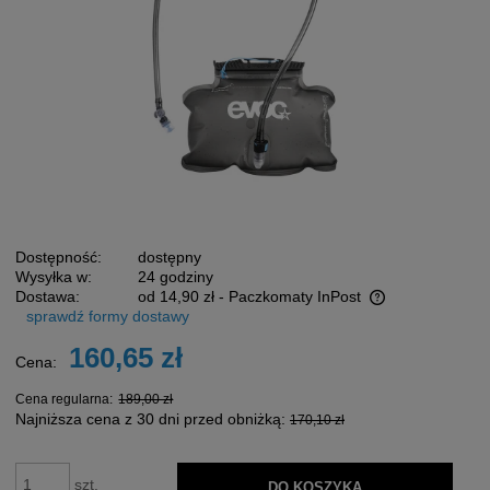
Dostępność:
dostępny
Wysyłka w:
24 godziny
Dostawa:
od 14,90 zł
- Paczkomaty InPost
sprawdź formy dostawy
Cena nie zawiera ewentualnych kosztów płatności
160,65 zł
Cena:
Cena regularna:
189,00 zł
Najniższa cena z 30 dni przed obniżką:
170,10 zł
szt.
DO KOSZYKA