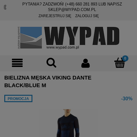
PYTANIA? ZADZWOŃ! (+48)
660 281 893
LUB NAPISZ
SKLEP@WYPAD.COM.PL
ZAREJESTRUJ SIĘ
ZALOGUJ SIĘ
BIELIZNA MĘSKA VIKING DANTE
BLACK/BLUE M
-30%
PROMOCJA