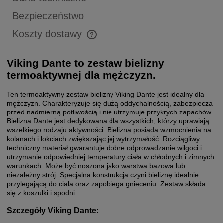
Bezpieczeństwo
Koszty dostawy
Cena nie zawiera ewentualnych kosztów płatności
Viking Dante to zestaw bielizny
termoaktywnej dla mężczyzn.
Ten termoaktywny zestaw bielizny Viking Dante jest idealny dla
mężczyzn. Charakteryzuje się dużą oddychalnością, zabezpiecza
przed nadmierną potliwością i nie utrzymuje przykrych zapachów.
Bielizna Dante jest dedykowana dla wszystkich, którzy uprawiają
wszelkiego rodzaju aktywności. Bielizna posiada wzmocnienia na
kolanach i łokciach zwiększając jej wytrzymałość. Rozciągliwy
techniczny materiał gwarantuje dobre odprowadzanie wilgoci i
utrzymanie odpowiedniej temperatury ciała w chłodnych i zimnych
warunkach. Może być noszona jako warstwa bazowa lub
niezależny strój. Specjalna konstrukcja czyni bieliznę idealnie
przylegającą do ciała oraz zapobiega gnieceniu. Zestaw składa
się z koszulki i spodni.
Szczegóły Viking Dante: