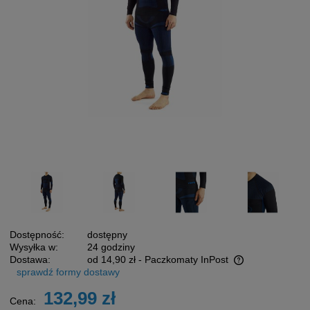
Dostępność:
dostępny
Wysyłka w:
24 godziny
Dostawa:
od 14,90 zł
- Paczkomaty InPost
sprawdź formy dostawy
Cena nie zawiera ewentualnych kosztów płatności
132,99 zł
Cena: