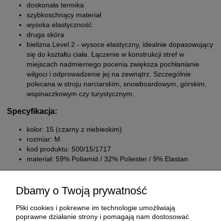
doskonała termika
szybkoschnący materiał
wysoka elastyczność
druga skóra
bielizna Level 2 - wysoce elastyczny, idealnie dopasowujący
się do kształtu ciała. Łączenie w konstrukcji stref w
miejscach nadmiernego pocenia zwiększa pochłanianie
wilgoci i odprowadzenie jej na zewnątrz. Szczególnie
polecana w stroju narciarskim, snowboardowym, górskim,
wspinaczkowym czy turystycznym.
Specyfikacja:
kolor: 15 (czarny z niebieskim)
rozmiar: M
kod produktu: 500/15/1717
materiał: 59% Poliamid / 32% Poliester / 9% Elastan
Dbamy o Twoją prywatność
Pliki cookies i pokrewne im technologie umożliwiają
poprawne działanie strony i pomagają nam dostosować