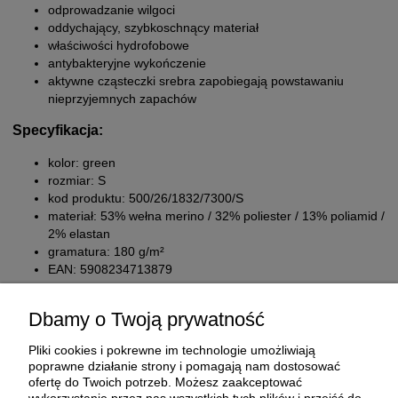
odprowadzanie wilgoci
oddychający, szybkoschnący materiał
właściwości hydrofobowe
antybakteryjne wykończenie
aktywne cząsteczki srebra zapobiegają powstawaniu
nieprzyjemnych zapachów
Specyfikacja:
kolor: green
rozmiar: S
kod produktu: 500/26/1832/7300/S
materiał: 53% wełna merino / 32% poliester / 13% poliamid /
2% elastan
gramatura: 180 g/m²
EAN: 5908234713879
Dbamy o Twoją prywatność
Pliki cookies i pokrewne im technologie umożliwiają
poprawne działanie strony i pomagają nam dostosować
ofertę do Twoich potrzeb. Możesz zaakceptować