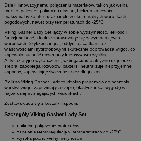
Dzięki innowacyjnemu połączeniu materiałów, takich jak wełna
merino, poliester, poliamid i elastan, bielizna zapewnia
maksymalny komfort oraz ciepło w ekstremalnych warunkach
pogodowych, nawet przy temperaturach do -25°C.
Viking Gasher Lady Set łączy w sobie wytrzymałość, lekkość i
funkcjonalność, idealnie sprawdzając się w wymagających
warunkach. Szybkoschnąca, oddychająca tkanina z
właściwościami hydrofobowymi skutecznie odprowadza wilgoć, co
zapewnia suchość nawet przy intensywnym wysiłku.
Antybakteryjne wykończenie, wzbogacone o aktywne cząsteczki
srebra, zapobiega rozwojowi bakterii i neutralizuje nieprzyjemne
zapachy, zapewniając świeżość przez długi czas.
Bielizna Viking Gasher Lady to idealna propozycja do noszenia
warstwowego, zapewniająca ciepło, elastyczność i wygodę w
najbardziej wymagających warunkach.
Zestaw składa się z koszulki i spodni.
Szczegóły Viking Gasher Lady Set:
unikalne połączenie materiałów
zapewnia termoregulację w temperaturach do -25°C
wysoka jakość wełny merynosów