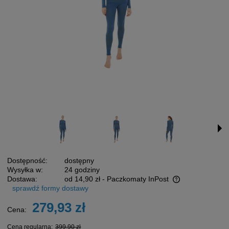
Dostępność:
dostępny
Wysyłka w:
24 godziny
Dostawa:
od 14,90 zł
- Paczkomaty InPost
sprawdź formy dostawy
Cena nie zawiera ewentualnych kosztów płatności
279,93 zł
Cena:
Cena regularna:
399,90 zł