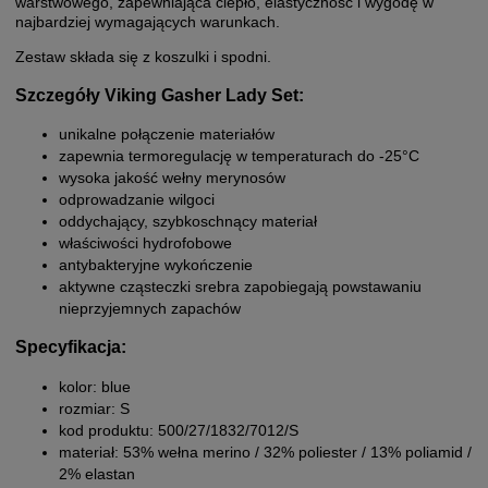
warstwowego, zapewniająca ciepło, elastyczność i wygodę w
najbardziej wymagających warunkach.
Zestaw składa się z koszulki i spodni.
Szczegóły Viking Gasher Lady Set:
unikalne połączenie materiałów
zapewnia termoregulację w temperaturach do -25°C
wysoka jakość wełny merynosów
odprowadzanie wilgoci
oddychający, szybkoschnący materiał
właściwości hydrofobowe
antybakteryjne wykończenie
aktywne cząsteczki srebra zapobiegają powstawaniu
nieprzyjemnych zapachów
Specyfikacja:
kolor: blue
rozmiar: S
kod produktu: 500/27/1832/7012/S
materiał: 53% wełna merino / 32% poliester / 13% poliamid /
2% elastan