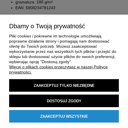
gramatura: 180 g/m²
EAN: 5908234781243
Dbamy o Twoją prywatność
Pliki cookies i pokrewne im technologie umożliwiają
poprawne działanie strony i pomagają nam dostosować
ofertę do Twoich potrzeb. Możesz zaakceptować
wykorzystanie przez nas wszystkich tych plików i przejść do
sklepu lub dostosować użycie plików do swoich preferencji,
O FIRMIE
wybierając opcję "Dostosuj zgody".
Więcej o plikach cookies przeczytasz w naszej Polityce
prywatności.
ZAKUP I DOSTAWA
ZAAKCEPTUJ TYLKO NIEZBĘDNE
MOJE KONTO
DOSTOSUJ ZGODY
POMOC
ZAAKCEPTUJ WSZYSTKIE