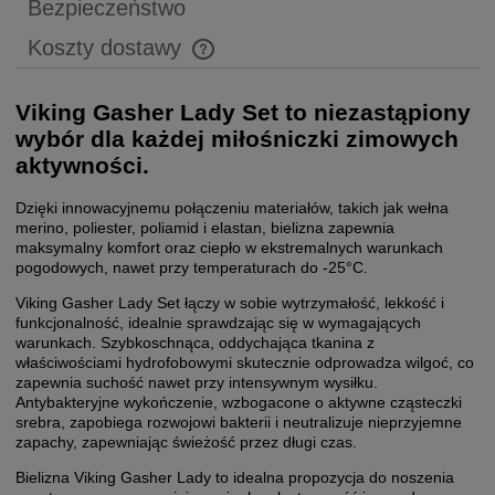
Bezpieczeństwo
Koszty dostawy
Cena nie zawiera ewentualnych kosztów płatności
Viking Gasher Lady Set to niezastąpiony
wybór dla każdej miłośniczki zimowych
aktywności.
Dzięki innowacyjnemu połączeniu materiałów, takich jak wełna
merino, poliester, poliamid i elastan, bielizna zapewnia
maksymalny komfort oraz ciepło w ekstremalnych warunkach
pogodowych, nawet przy temperaturach do -25°C.
Viking Gasher Lady Set łączy w sobie wytrzymałość, lekkość i
funkcjonalność, idealnie sprawdzając się w wymagających
warunkach. Szybkoschnąca, oddychająca tkanina z
właściwościami hydrofobowymi skutecznie odprowadza wilgoć, co
zapewnia suchość nawet przy intensywnym wysiłku.
Antybakteryjne wykończenie, wzbogacone o aktywne cząsteczki
srebra, zapobiega rozwojowi bakterii i neutralizuje nieprzyjemne
zapachy, zapewniając świeżość przez długi czas.
Bielizna Viking Gasher Lady to idealna propozycja do noszenia