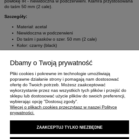
powłokę IR - niewidoczna w podczerwieni. Klamra przystosowana
do taśm 50 mm (2 cale).
Szczegóły:
Materiał: acetal
Niewidoczna w podczerwieni
Do taśm i pasków o szer. 50 mm (2 cale)
Kolor: czarny (black)
Dbamy o Twoją prywatność
Pliki cookies i pokrewne im technologie umożliwiają
poprawne działanie strony i pomagają nam dostosować
ofertę do Twoich potrzeb. Możesz zaakceptować
wykorzystanie przez nas wszystkich tych plików i przejść do
sklepu lub dostosować użycie plików do swoich preferencji,
O FIRMIE
wybierając opcję "Dostosuj zgody".
Więcej o plikach cookies przeczytasz w naszej Polityce
prywatności.
ZAKUP I DOSTAWA
ZAAKCEPTUJ TYLKO NIEZBĘDNE
MOJE KONTO