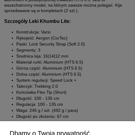
wszechstronny model, na którym zawsze można polegać. Kije
sprzedawane są w kompletach (2 szt.).
Szczegóły Leki Khumbu Lite:
Konstrukcja: Vario
Rękojeść: Aergon (CorTec)
Paski: Lock Security Strap (Soft 2.0)
Segmenty: 3
Średnica kija: 16|14|12 mm
Materiał rurki: Aluminium (HTS 6.5)
Górna część: Aluminium (HTS 6.5)
Dolna część: Aluminium (HTS 6.5)
System regulacji: Speed Lock +
Talerzyk: Trekking 2.0
Końcówka Flex Tip (Short)
Długość: 100 - 135 cm
Regulacja: 100 - 135 cm
Waga: 246 g / szt. (492 g / para)
Długość po złożeniu: 67 cm
Dbamy o Twoją prywatność