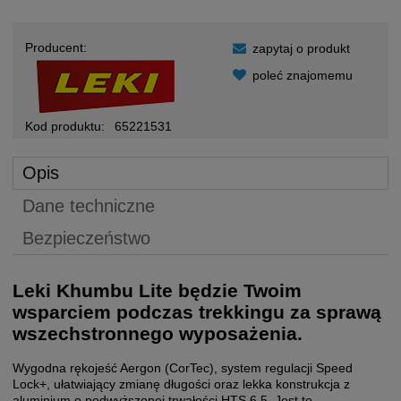
Producent:
zapytaj o produkt
poleć znajomemu
Kod produktu:
65221531
Opis
Dane techniczne
Bezpieczeństwo
Leki Khumbu Lite będzie Twoim
wsparciem podczas trekkingu za sprawą
wszechstronnego wyposażenia.
Wygodna rękojeść Aergon (CorTec), system regulacji Speed
Lock+, ułatwiający zmianę długości oraz lekka konstrukcja z
aluminium o podwyższonej trwałości HTS 6.5. Jest to